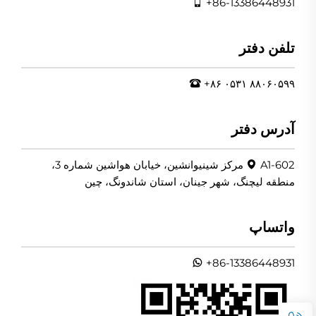
+86-13386448931
تلفن دفتر
+۸۶ ۰۵۳۱ ۸۸۰۶۰۵۹۹
آدرس دفتر
A1-602 مرکز شینیوانشین، خیابان هواشین شماره 3،
منطقه لیچنگ، شهر جینان، استان شاندونگ، چین
واتساپ
+86-13386448931