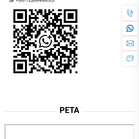
+86-13386448931
PETA