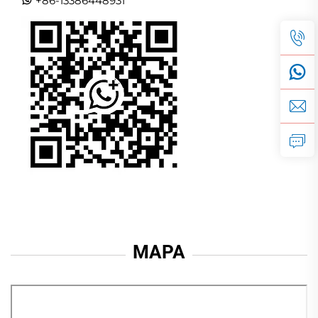
+86-13386448931
MAPA