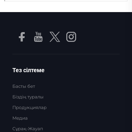
Тез сілтеме
Басты бет
Біздің туралы
Продукциялар
Медиа
Сұрақ-Жауап