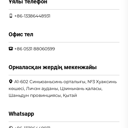
Ұялы телефон
+86-13386448931
Офис тел
+86 0531 88060599
Орналасқан жердің мекенжайы
A1-602 Синьюаньсинь орталығы, №3 Хуаксинь
көшесі, Личэн ауданы, Цзиньнань қаласы,
Шаньдун провинциясы, Қытай
Whatsapp