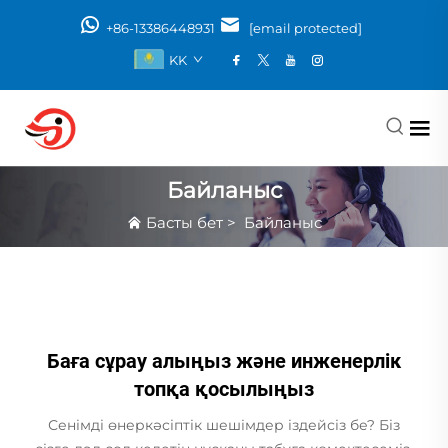
+86-13386448931
[email protected]
KK
Байланыс
Басты бет
>
Байланыс
Баға сұрау алыңыз және инженерлік
топқа қосылыңыз
Сенімді өнеркәсіптік шешімдер іздейсіз бе? Біз