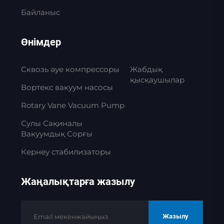
Байланыс
Өнімдер
Сквозь әуе компрессоры
Жабдық
қысқаушылар
Вортекс вакуум насосы
Rotary Vane Vacuum Pump
Сулы Сақиналы
Вакуумдық Сорғы
Кернеу стабилизаторы
Жаңалықтарға жазылу
Жазылу