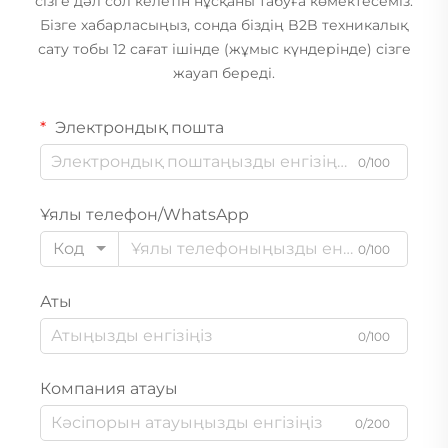
сізге дәл сол келетін нұсқаны табуға көмектесеміз.
Бізге хабарласыңыз, сонда біздің B2B техникалық
сату тобы 12 сағат ішінде (жұмыс күндерінде) сізге
жауап береді.
Электрондық пошта
0/100
Ұялы телефон/WhatsApp
Код
0/100
Аты
0/100
Компания атауы
0/200