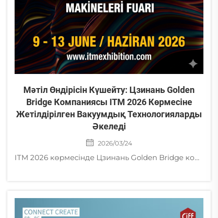
Мәтіл Өндірісін Күшейту: Цзинань Golden
Bridge Компаниясы ITM 2026 Көрмесіне
Жетілдірілген Вакуумдық Технологияларды
Әкеледі
2026/03/24
ITM 2026 көрмесінде Цзинань Golden Bridge компаниясының мәтіл өндірісіне арналған жетілдірілген құрғақ және маймен герметизацияланған роторлы пластинкалы вакуумдық сорғыларымен танысыңыз. Түркиядағы қоймадан тез жеткізу қолжетімді!