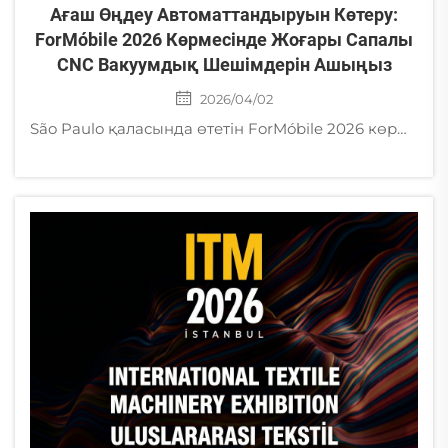
Ағаш Өңдеу Автоматтандыруын Көтеру:
ForMóbile 2026 Көрмесінде Жоғары Сапалы
CNC Вакуумдық Шешімдерін Ашыңыз
2026/04/02
São Paulo қаласында өтетін ForMóbile 2026 көрмесіне қатысыңыз! Цзинань Golden Bridge компаниясы CNC фрезерлеу станоктары үшін зауыттық вакуумдық сорғылар мен шиыршықты компрессорларды ұсынады. Тапсырыстар Мексика қоймамыз арқылы тез жеткізіледі.