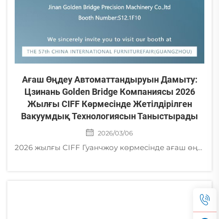
Ағаш Өңдеу Автоматтандыруын Дамыту:
Цзинань Golden Bridge Компаниясы 2026
Жылғы CIFF Көрмесінде Жетілдірілген
Вакуумдық Технологиясын Таныстырады
2026/03/06
2026 жылғы CIFF Гуанчжоу көрмесінде ағаш өңдеуге арналған жаңа ұрпақ вакуумдық және пневматикалық технологияларды ашыңыз. Өзіңіздің зауытыңызды жаңарту үшін Цзинань Golden Bridge компаниясының S12.1F10 стендіне келіңіз.