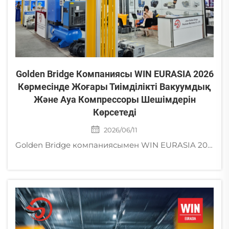
Golden Bridge Компаниясы WIN EURASIA 2026
Көрмесінде Жоғары Тиімділікті Вакуумдық
Және Ауа Компрессоры Шешімдерін
Көрсетеді
2026/06/11
Golden Bridge компаниясымен WIN EURASIA 2026 көрмесінде Стамбулда, 5-ші залда, Е135-те танысыңыз. Әлемдік өнеркәсіптік қолданысқа арналған жетілдірілген винтті ауа компрессорлары мен құрғақ вакуумдық сорғыларымызды қараңыз.