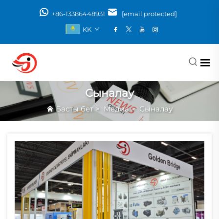
+86-13386448931
[email protected]
KK
Сыналау
Басты бет
>
Медиа
>
Сыналау