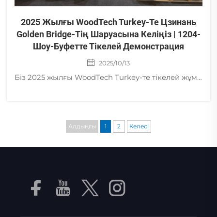
2025 Жылғы WoodTech Turkey-Те Цзинань
Golden Bridge-Тің Шаруасына Келіңіз | 1204-
Шоу-Буфетте Тікелей Демонстрация
2025/10/13
Біз 2025 жылғы WoodTech Turkey-те тікелей жұмыс істейміз – Жабдықтарымыздың жұмысын көріңіз! Цзинань Golden Bridge Precision Machinery компаниясы 2025 жылғы Стамбулдағы WoodTech Turkey-ге қатысуға қуанышты! Қазан айының 11–15-іне дейін біздің ... нөмірлі стендімізге келіңіз
Алдыңғы
1
2
Келесі