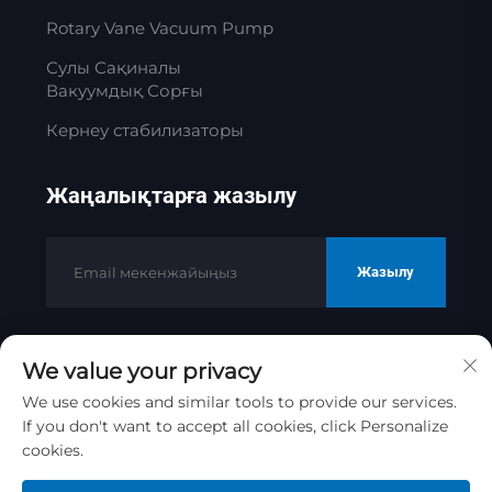
Rotary Vane Vacuum Pump
Сулы Сақиналы
Вакуумдық Сорғы
Кернеу стабилизаторы
Жаңалықтарға жазылу
Жазылу
We value your privacy
Copyright © 2025 Jinan Golden Bridge
Precision Machinery Co.ltd
We use cookies and similar tools to provide our services.
Жекелік саясаты
If you don't want to accept all cookies, click Personalize
cookies.
Жоғарыға жылжытыңыз