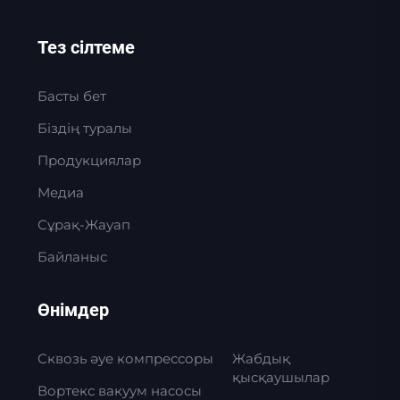
Тез сілтеме
Басты бет
Біздің туралы
Продукциялар
Медиа
Сұрақ-Жауап
Байланыс
Өнімдер
Сквозь әуе компрессоры
Жабдық
қысқаушылар
Вортекс вакуум насосы