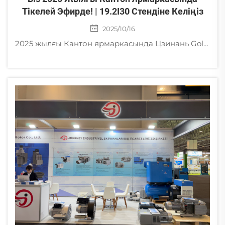
Тікелей Эфирде! | 19.2I30 Стендіне Келіңіз
2025/10/16
2025 жылғы Кантон ярмаркасында Цзинань Golden Bridge-тың шығармаларын тамашалаңыз! Біздің вихрлы вакуумдық сорғыштар, құрғақ роторлы пластинкалы сорғыштар, жиілікті реттеумен вакуумдық сорғыштар, винтті ауа компрессорлары және басқаларын көріңіз. Тікелей демонстрация 19.2I30 стендінде. Сіздің бизнесіңізге арналған маман шешімдерін алыңыз!