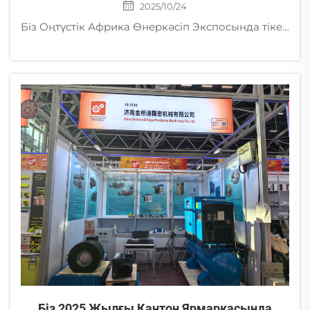
2025/10/24
Біз Оңтүстік Африка Өнеркәсіп Экспосында тікелей қатысамыз! Өнеркәсіптік сорғыш насостар, ауа компрессорлары және кернеу стабилизаторларының жұмысын көріңіз. Тікелей демонстрациялар мен сарапшылармен сөйлесулер үшін 1-ші залдағы 1C17-19 стендіне келіңіз. 23-25 қазан, Сандтон Конвенциялық Орталығы.
Біз 2025 Жылғы Кантон Ярмаркасында