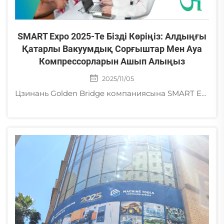
SMART Expo 2025-Те Бізді Көріңіз: Алдыңғы
Қатарлы Вакуумдық Сорғыштар Мен Ауа
Компрессорларын Ашып Алыңыз
2025/11/05
Цзинань Golden Bridge компаниясына SMART Expo 2025-те (F23-F24 стенді) келіп, жоғары өнімді вихрлі вакуумдық сорғыштар, құрғақ пластиналы сорғыштар, винтті компрессорлар және басқалармен танысыңыз. Өндірісіңізді жаңа деңгейге көтеріңіз!