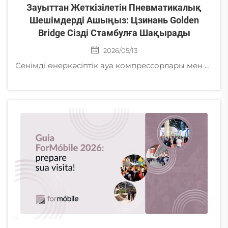
Зауыттан Жеткізілетін Пневматикалық
Шешімдерді Ашыңыз: Цзинань Golden
Bridge Сізді Стамбулға Шақырады
2026/05/13
Сенімді өнеркәсіптік ауа компрессорлары мен вортекс сорғыларын іздейсіз бе? WIN EURASIA 2026 көрмесінде, Стамбул, 5-ші зал, E135 стендінде өндіруші Цзинань Golden Bridge компаниясымен танысыңыз. Біз Түркияда орындық ауыстыру бөлшектерін жергілікті түрде жеткіземіз.