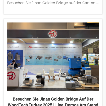
Besuchen Sie Jinan Golden Bridge auf der Canton Fair 2025! Sehen Sie unsere Vortex-Vakuumpumpen, trockenlaufende Drehschieberpumpen, frequenzgeregelte Vakuumpumpen, Schraubenkompressoren und mehr. Live-Demonstrationen am Stand 19.2I30. Erhalten Sie maßgeschneiderte Lösungen für Ihr Unternehmen!
Besuchen Sie Jinan Golden Bridge Auf Der
WoodTech Turkey 2025 | Live-Demos Am Stand