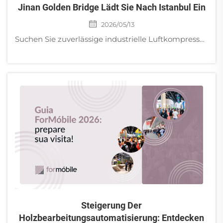
Jinan Golden Bridge Lädt Sie Nach Istanbul Ein
2026/05/13
Suchen Sie zuverlässige industrielle Luftkompressoren und Wirbelpumpen? Treffen Sie den Hersteller Jinan Golden Bridge auf der WIN EURASIA 2026, Halle 5, Stand E135 in Istanbul. Wir bieten den lokalen Versand von Ersatzteilen in der Türkei an.
Steigerung Der
Holzbearbeitungsautomatisierung: Entdecken