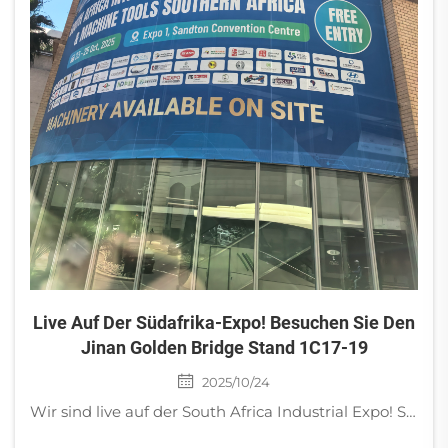
Live Auf Der Südafrika-Expo! Besuchen Sie Den
Jinan Golden Bridge Stand 1C17-19
2025/10/24
Wir sind live auf der South Africa Industrial Expo! Sehen Sie industrielle Vakuumpumpen, Luftkompressoren und Spannungsstabilisatoren in Aktion. Besuchen Sie Stand 1C17-19, Halle 1 für Live-Demos und Fachvorträge. 23.–25. Oktober, Sandton Convention Centre.