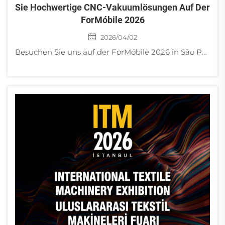
Sie Hochwertige CNC-Vakuumlösungen Auf Der
ForMóbile 2026
2026/04/02
Besuchen Sie uns auf der ForMóbile 2026 in São Paulo! Jinan Golden Bridge bietet werksdirekt gelieferte Vakuumpumpen für CNC-Fräsmaschinen sowie Schraubenkompressoren. Schnelle Lieferung über unser Lager in Mexiko.