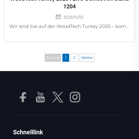
1204
2025/10/13
Wir sind live auf der WoodTech Turkey 2025 – kommen Sie und sehen Sie unsere Geräte in Aktion! Jinan Golden Bridge Precision Machinery freut sich, vor Ort auf der WoodTech Turkey 2025 in Istanbul zu sein! Vom 11. bis 15. Oktober besuchen Sie uns am Stand ...
Zurück
1
2
Weiter
Schnelllink