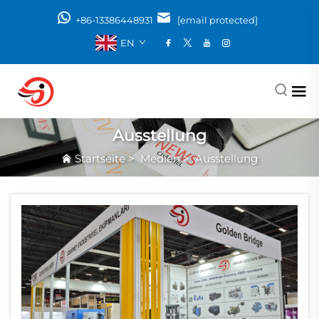
+86-13386448931
[email protected]
EN
Ausstellung
Startseite
>
Medien
>
Ausstellung