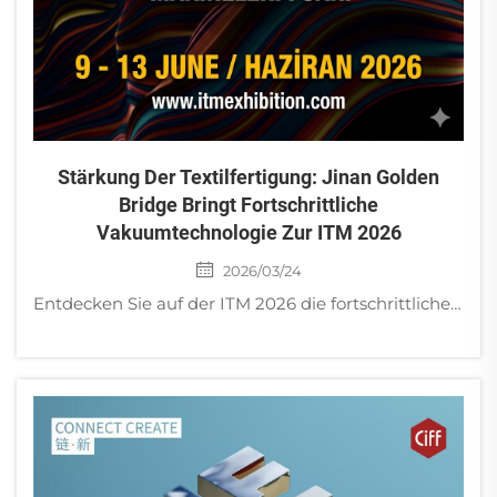
Stärkung Der Textilfertigung: Jinan Golden
Bridge Bringt Fortschrittliche
Vakuumtechnologie Zur ITM 2026
2026/03/24
Entdecken Sie auf der ITM 2026 die fortschrittlichen trockenen und öldichtenden Drehschieber-Vakuumpumpen von Jinan Golden Bridge für die Textilindustrie. Schneller Versand vom lokalen Lager in der Türkei möglich!