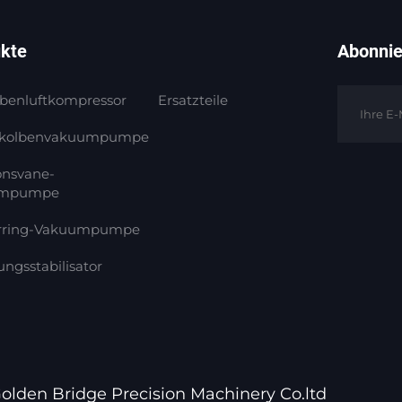
kte
Abonnie
benluftkompressor
Ersatzteile
lkolbenvakuumpumpe
onsvane-
umpumpe
rring-Vakuumpumpe
ngsstabilisator
olden Bridge Precision Machinery Co.ltd