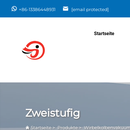
+86-13386448931
[email protected]
Startseite
Zweistufig
Startseite
>
Produkte
>
Wirbelkolbenvaku