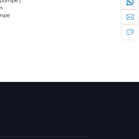
pumpe |
en
umpe