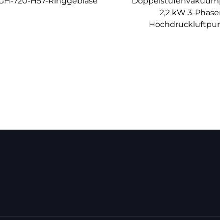
GH-720-H57-Ringgebläse
Doppelstufenvakuum
2,2 kW 3-Phas
Hochdruckluftp