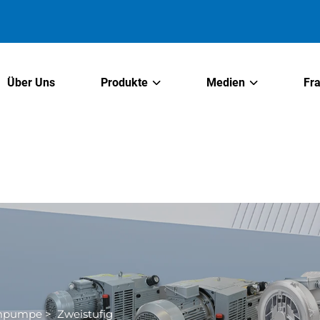
Über Uns
Produkte
Medien
Fr
umpumpe
>
Zweistufig