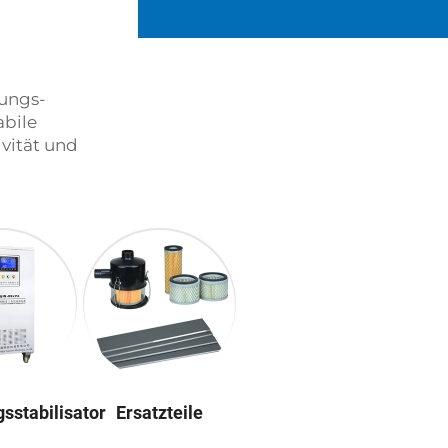
tungs-
bile
ivität und
sstabilisator
Ersatzteile