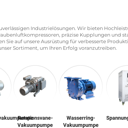
zuverlässigen Industrielösungen. Wir bieten Hochleis
ubenluftkompressoren, präzise Kupplungen und sta
n Sie auf unsere Ausrüstung für verbesserte Produkt
unser Sortiment, um Ihren Erfolg voranzutreiben.
nvakuumpumpe
Rotationsvane-
Wasserring-
Spannung
Vakuumpumpe
Vakuumpumpe