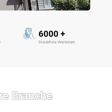
6000
+
r
Staubfreie Werkstatt
re Branche