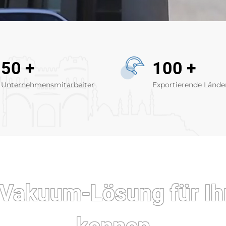
50
+
100
+
Unternehmensmitarbeiter
Exportierende Lände
e Vakuum-Lösung für Ih