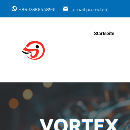
+86-13386448931
[email protected]
Startseite