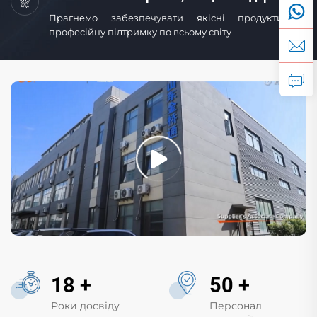
Прагнемо забезпечувати якісні продукти та
професійну підтримку по всьому світу
18
+
50
+
Роки досвіду
Персонал