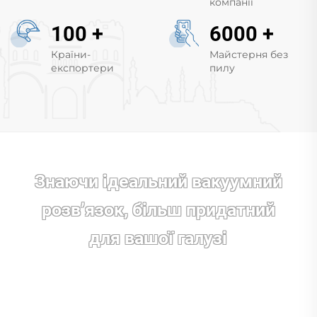
компанії
100
+
6000
+
Країни-
Майстерня без
експортери
пилу
Знаючи ідеальний вакуумний
розв’язок, більш придатний
для вашої галузі