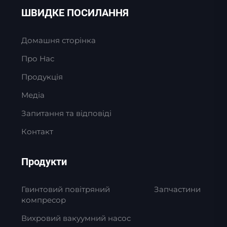
ШВИДКЕ ПОСИЛАННЯ
Домашня сторінка
Про Нас
Продукція
Медіа
Запитання та відповіді
Контакт
Продукти
Гвинтовий повітряний
Запчастини
компресор
Вихровий вакуумний насос