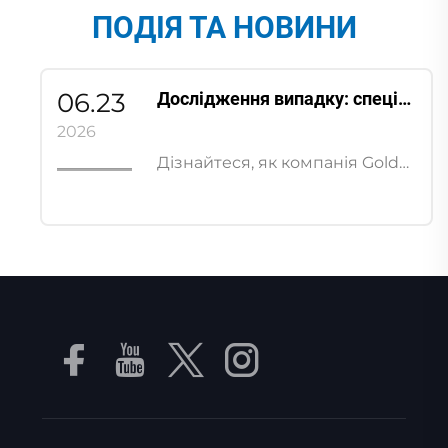
ПОДІЯ ТА НОВИНИ
06.23
Дослідження випадку: спеціальний вибухозахисний бічноканальний нагнітач забезпечує виробництво електроенергії з біогазу в Німеччині
2026
Дізнайтеся, як компанія Golden Bridge розробила індивідуальний вибухозахисний вентилятор з бічним каналом із сертифікацією Ex db IIC T4 Gb для німецької електростанції на біогазі.