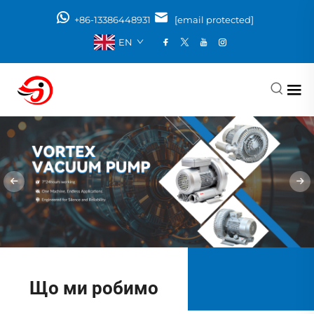
+86-13386448931
[email protected]
EN
Що ми робимо