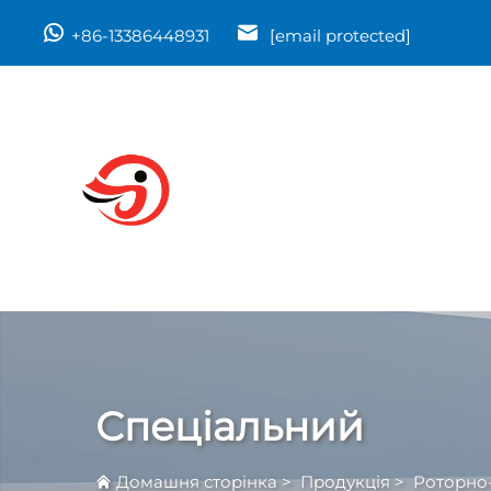
+86-13386448931
[email protected]
Спеціальний
Домашня сторінка
>
Продукція
>
Роторно