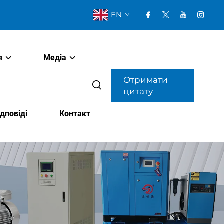
EN
я
Медіа
Отримати
цитату
дповіді
Контакт