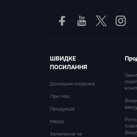
ШВИДКЕ
Про
ПОСИЛАННЯ
Гвин
пові
Домашня сторінка
комп
Про Нас
Вихр
ваку
Продукція
Рото
Медіа
плас
Ваку
Запитання та