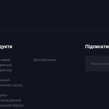
дукти
Підписати
товий
Запчастини
тряний
ресор
овий
умний насос
рно-
тинаційний
умний Насос