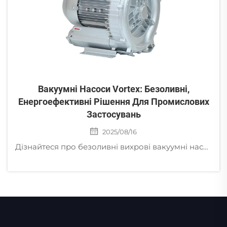
Вакуумні Насоси Vortex: Безоливні,
Енергоефективні Рішення Для Промислових
Застосувань
2025/08/16
Дізнайтеся про безоливні вихрові вакуумні насоси з енергоефективністю на 30–50 % вищою, ідеальні для напівпровідників, медичних приладів та упаковки харчових продуктів. Нуль забруднення, низький рівень шуму, глобальна підтримка. Замовте розрахунок вартості сьогодні.