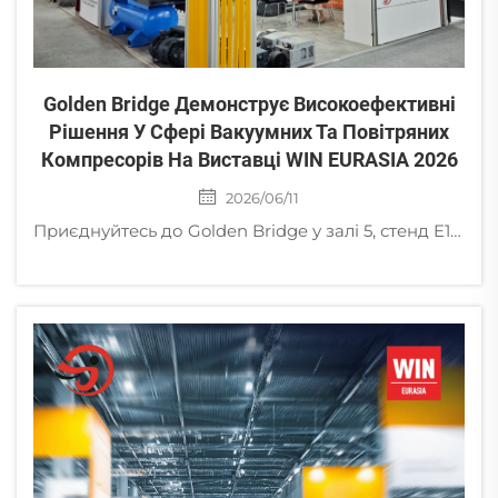
Golden Bridge Демонструє Високоефективні
Рішення У Сфері Вакуумних Та Повітряних
Компресорів На Виставці WIN EURASIA 2026
2026/06/11
Приєднуйтесь до Golden Bridge у залі 5, стенд E135 під час виставки WIN EURASIA 2026 в Стамбулі. Ознайомтеся з нашими передовими спіральними повітряними компресорами та сухими вакуумними насосами для промислових застосувань по всьому світу.