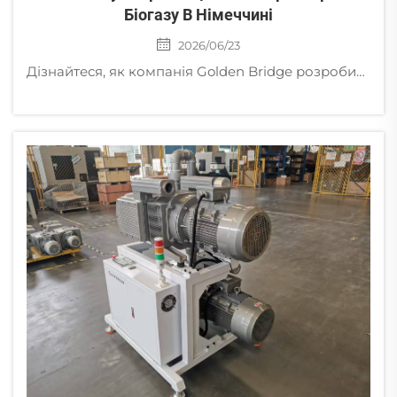
Біогазу В Німеччині
2026/06/23
Дізнайтеся, як компанія Golden Bridge розробила індивідуальний вибухозахисний вентилятор з бічним каналом із сертифікацією Ex db IIC T4 Gb для німецької електростанції на біогазі.