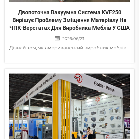
Двопоточна Вакуумна Система KVF250
Вирішує Проблему Зміщення Матеріалу На
ЧПК-Верстатах Для Виробника Меблів У США
2026/06/23
Дізнайтеся, як американський виробник меблів на замовлення усунув зміщення матеріалу на ЧПУ-верстатах і знизив кількість браку до нуля за допомогою двосторонньої вакуумної системи KVF250 компанії Golden Bridge.