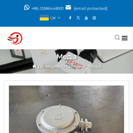
+86-13386448931
[email protected]
UK
Медіа
Домашня сторінка
>
Медіа