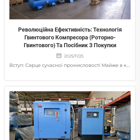
Революційна Ефективність: Технологія
Гвинтового Компресора (роторно-
Гвинтового) Та Посібник З Покупки
2025/11/25
Вступ: Серце сучасної промисловості Майже в кожному промисловому секторі — включаючи виробництво, автомобільну, текстильну, електроніку та харчову промисловість — стиснене повітря вважається «четвертою комунальною послугою» після електроенергії та...