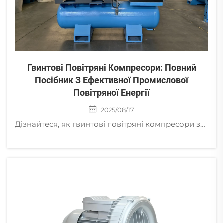
Гвинтові Повітряні Компресори: Повний
Посібник З Ефективної Промислової
Повітряної Енергії
2025/08/17
Дізнайтеся, як гвинтові повітряні компресори знижують енерговитрати на 30%, працюють тихо та інтегруються з IoT для розумніших промислових операцій. Отримайте свій безкоштовний посібник з аудиту ефективності вже сьогодні.