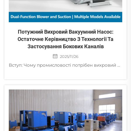
Потужний Вихровий Вакуумний Насос:
Остаточне Керівництво З Технології Та
Застосування Бокових Каналів
2025/11/26
Вступ: Чому промисловості потрібен вихровий вакуумний насос У сучасних галузях промислової автоматизації, охорони навколишнього середовища та прецизійного виробництва попит на стабільне, надійне та безоливне джерело повітря постійно зростає. Т...