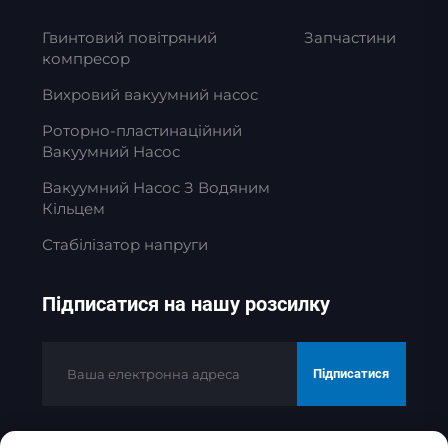
Гвинтовий повітряний
Запчастини
компресор
Вихровий вакуумний насос
Роторно-пластинаційний
Вакуумний Насос
Вакуумний Насос З Водяним
Кільцем
Стабілізатор напруги
Підписатися на нашу розсилку
Підписатися