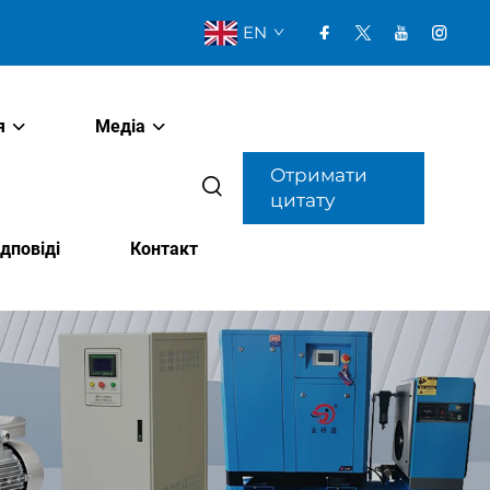
EN
я
Медіа
Отримати
цитату
дповіді
Контакт