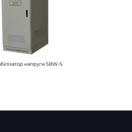
 напруги мінімізує втрати енергії і може сприяти зниженню р
учання, оскільки він безперервно виправляє коливання напр
 електричні компоненти, завдяки чому прилади та машини
абілізатор напруги SBW-S
і відхилення вхідної напруги, що робить його придатним дл
 частин, стабілізатор напруги є надійним і потребує мінім
а зміни напруги, забезпечуючи безперебійну якість електро