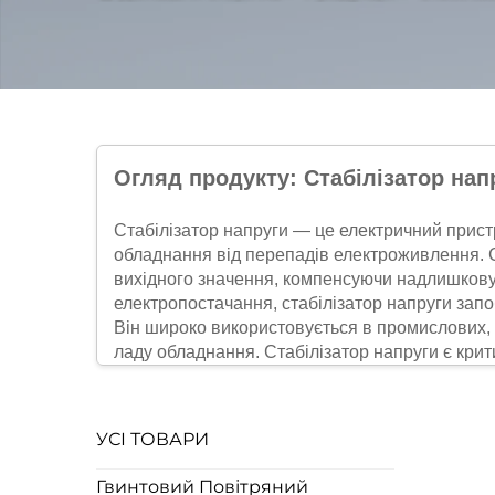
Огляд продукту: Стабілізатор нап
Стабілізатор напруги — це електричний прист
обладнання від перепадів електроживлення. Ст
вихідного значення, компенсуючи надлишкову 
електропостачання, стабілізатор напруги зап
Він широко використовується в промислових, 
ладу обладнання. Стабілізатор напруги є кри
систем.
Ключові переваги стабілізатора напру
УСІ ТОВАРИ
Захист обладнання
Стабілізатор напруги захищає чутливу електр
Гвинтовий Повітряний