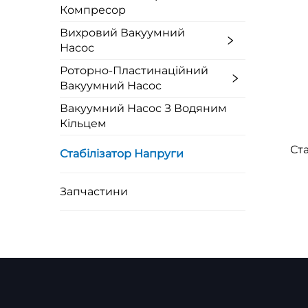
Компресор
Енергоефективність
Вихровий Вакуумний
Шляхом оптимізації рівня напруги стабілізатор
Насос
Автоматична експлуатація
Роторно-Пластинаційний
Стабілізатор напруги не потребує ручного втр
Вакуумний Насос
Вакуумний Насос З Водяним
Подовжений термін служби обладнання
Кільцем
Стабільне живлення зменшує навантаження на
Ст
Стабілізатор Напруги
Широкий діапазон входного напругу
Стабілізатор напруги може витримувати значн
електромережею.
Запчастини
Мінімальне обслуговування
Оскільки в електронних моделях немає рухомих
Швидкий час відгуку
Стабілізатор напруги майже миттєво реагує н
Технічна та виробнича експертиза