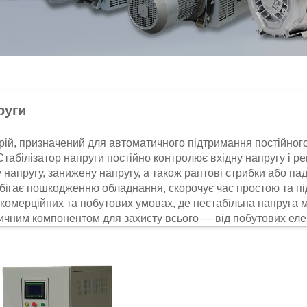
руги
рій, призначений для автоматичного підтримання постійного
абілізатор напруги постійно контролює вхідну напругу і ре
напругу, занижену напругу, а також раптові стрибки або па
обігає пошкодженню обладнання, скорочує час простою та п
комерційних та побутових умовах, де нестабільна напруга 
тичним компонентом для захисту всього — від побутових ел
ги
оніку та обладнання від коливань напруги, запобігаючи по