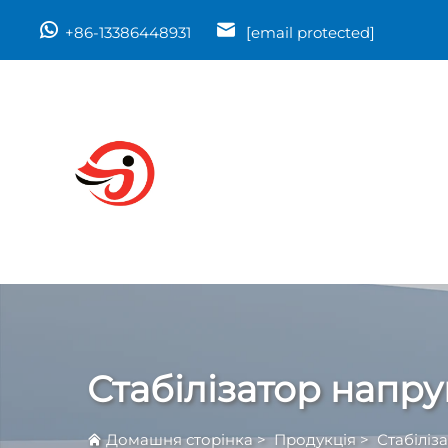
+86-13386448931
[email protected]
Стабілізатор напру
Домашня сторінка
>
Продукція
>
Стабіліз