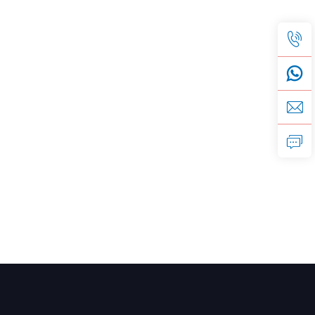
ахунків за електрику.
уги в режимі реального часу.
 служать довше.
я використання в районах із нестабільною
ального обслуговування.
живлення.