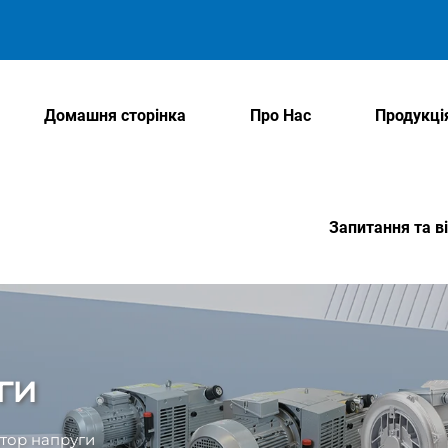
Домашня сторінка
Про Нас
Продукці
Запитання та ві
ги
атор напруги