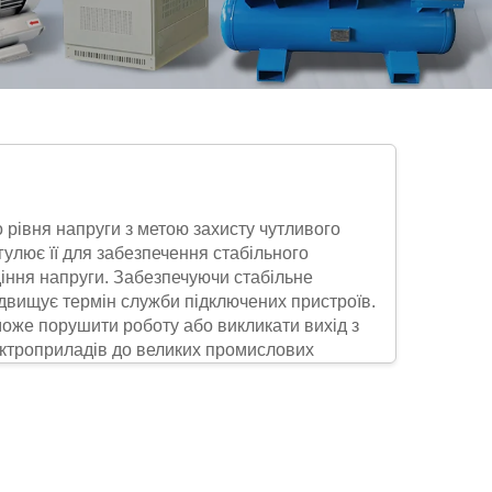
 рівня напруги з метою захисту чутливого
гулює її для забезпечення стабільного
діння напруги. Забезпечуючи стабільне
ідвищує термін служби підключених пристроїв.
може порушити роботу або викликати вихід з
ектроприладів до великих промислових
шкодженням і зменшуючи витрати на ремонт.