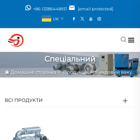
+86-13386448931
[email protected]
UK
Спеціальний
Домашня сторінка
>
Продукція
>
Вихровий вакуумний насос
ВСІ ПРОДУКТИ