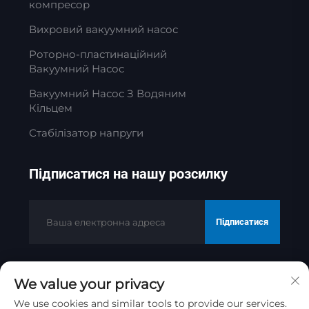
компресор
Вихровий вакуумний насос
Роторно-пластинаційний
Вакуумний Насос
Вакуумний Насос З Водяним
Кільцем
Стабілізатор напруги
Підписатися на нашу розсилку
Підписатися
We value your privacy
Авторське право © 2025 Jinan Golden
Bridge Precision Machinery Co.ltd
We use cookies and similar tools to provide our services.