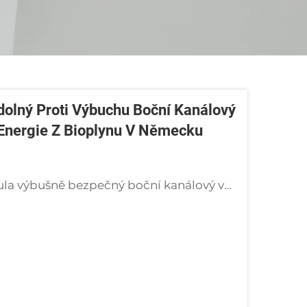
dolný Proti Výbuchu Boční Kanálový
é Energie Z Bioplynu V Německu
Zjistěte, jak společnost Golden Bridge vyvinula výbušně bezpečný boční kanálový ventilátor s certifikací Ex db IIC T4 Gb pro německou elektrárnu na bioplyn.