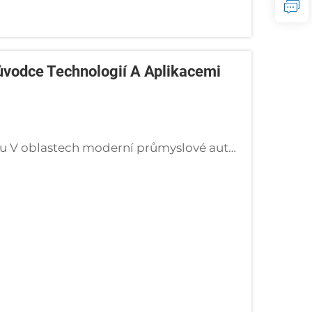
ůvodce Technologií A Aplikacemi
Úvod: Proč průmysl potřebuje vírovou vývěvu V oblastech moderní průmyslové automatizace, ochrany životního prostředí a přesné výroby stále roste poptávka po stabilním, spolehlivém a bezolejovém zdroji vzduchu. T...