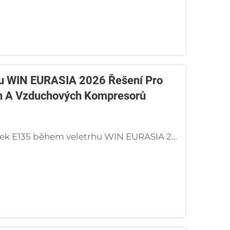
hu WIN EURASIA 2026 Řešení Pro
ch A Vzduchových Kompresorů
Přijďte navštívit Golden Bridge v hale 5, stánek E135 během veletrhu WIN EURASIA 2026 v Istanbulu. Objevte naše pokročilé šroubové vzduchové kompresory a suché vakuové čerpadla pro průmyslové aplikace po celém světě.