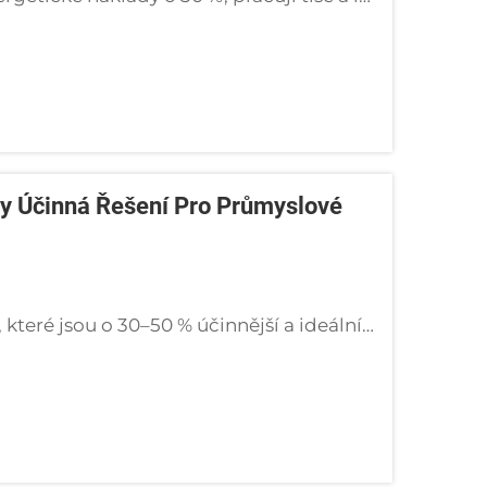
ky Účinná Řešení Pro Průmyslové
Objevte olejové vývěvy s vírovou technologií, které jsou o 30–50 % účinnější a ideální pro polovodiče, medicínský průmysl a potravinářské balení. Žádné znečištění, nízká hladina hluku, globální podpora. Požádejte ještě dnes o cenovou nabídku.