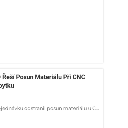
Řeší Posun Materiálu Při CNC
bytku
Zjistěte, jak americký výrobce nábytku na objednávku odstranil posun materiálu u CNC strojů a snížil odpad na nulu pomocí dvojnásobného vakuového systému KVF250 od společnosti Golden Bridge.