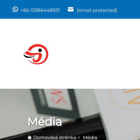
+86-13386448931
[email protected]
Média
Domovská stránka
>
Média