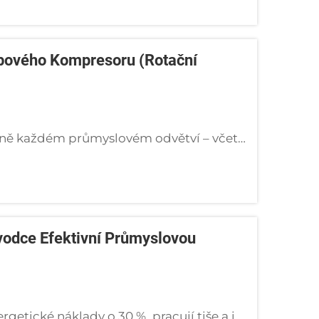
ubového Kompresoru (rotační
Úvod: Srdce moderního průmyslu Ve skutečně každém průmyslovém odvětví – včetně výroby, automobilového průmyslu, textilního, elektronického a potravinářského zpracování – je stlačený vzduch považován za „čtvrtou utility“ po elektřině a...
odce Efektivní Průmyslovou
Zjistěte, jak šroubové kompresory snižují energetické náklady o 30 %, pracují tiše a integrují se s IoT pro chytřejší průmyslové provozy. Získejte nyní zdarma průvodce auditu efektivity.