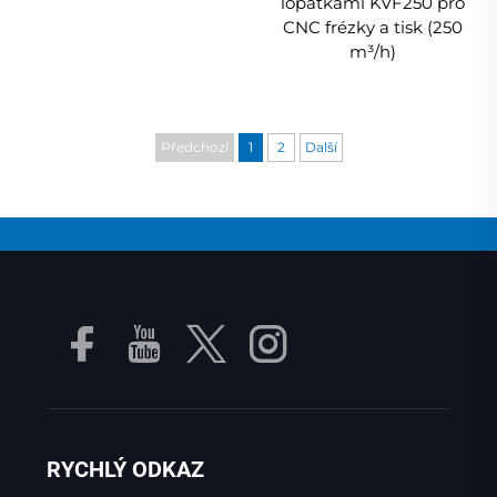
lopatkami KVF250 pro
CNC frézky a tisk (250
m³/h)
Předchozí
1
2
Další
RYCHLÝ ODKAZ