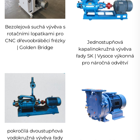
Bezolejová suchá vývěva s
rotačními lopatkami pro
CNC dřevoobráběcí frézky
Jednostupňová
| Golden Bridge
kapalinokružná vývěva
řady SK | Vysoce výkonná
pro náročná odvětví
pokročilá dvoustupňová
vodokružná vývěva řady