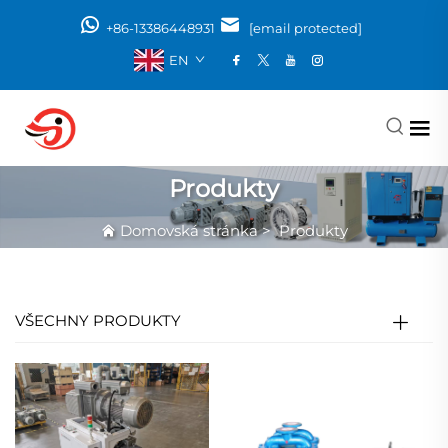
+86-13386448931
[email protected]
EN
Produkty
Domovská stránka
>
Produkty
VŠECHNY PRODUKTY