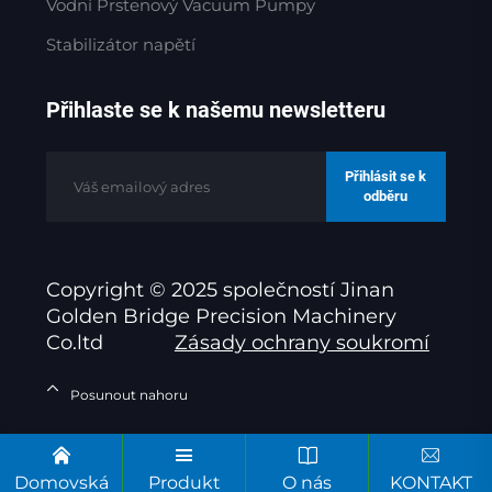
Vodní Prstenový Vacuum Pumpy
Stabilizátor napětí
Přihlaste se k našemu newsletteru
Přihlásit se k
odběru
Copyright © 2025 společností Jinan
Golden Bridge Precision Machinery
Co.ltd
Zásady ochrany soukromí
Posunout nahoru
Domovská
Produkt
O nás
KONTAKT