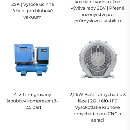
koaxiální vodokružná
2SK | Vysoce účinná
vývěva řady 2BV | Přesné
řešení pro hluboké
inženýrství pro
vakuum
průmyslovou stabilitu
4-v-1 integrovaný
2,2kW Boční dmychadlo 3
šroubový kompresor (8–
fáze | 2GH 610-H16
12,5 bar)
Vysokotlaké kruhové
dmychadlo pro CNC a
aeraci