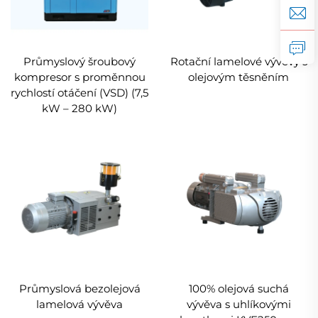
Průmyslový šroubový
Rotační lamelové vývěvy s
kompresor s proměnnou
olejovým těsněním
rychlostí otáčení (VSD) (7,5
kW – 280 kW)
Průmyslová bezolejová
100% olejová suchá
lamelová vývěva
vývěva s uhlíkovými