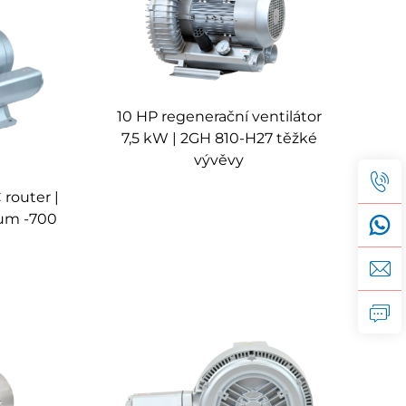
ejem. To činí Vortex vakuové čerpadlo ideálním
10 HP regenerační ventilátor
 schopnost nepřetržitého provozu, a to i v
7,5 kW | 2GH 810-H27 těžké
vývěvy
router |
rukce, čímž minimalizuje spotřebu energie při
um -700
émů a zařízení bez nutnosti větších úprav.
 ho činí vhodným pro aplikace citlivé na hluk.
u systému a zvýšenou produktivitu.