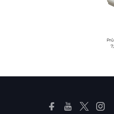
Technická a výrobní excelence
Pokročilá vortex technologie
Vortex vakuové čerpadlo využívá přesně navržené 
minimální energetické náročnosti.
Přesné obrábění
Prů
Každé vortex vakuové čerpadlo je vyráběno s pře
7
vakua.
Materiály vysoké kvality
Vortex vakuové čerpadlo je vyrobeno z hliníkových s
náročných prostředích.
Tepelné řízení
Inovativní konstrukce odvodu tepla ve Vortex Va
dlouhodobého provozu.
Přizpůsobitelné konfigurace
Vortex Vakuová čerpadla jsou dostupná v různých