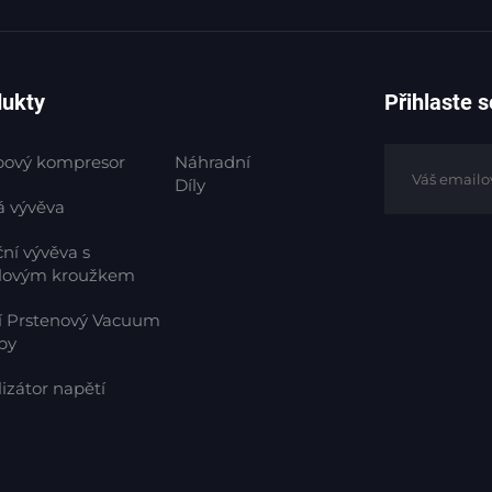
ostředí.
padle chrání následné procesy před kontaminací částicemi a zajiš
dukty
Přihlaste 
ými senzory a programovatelnými řídicími systémy pro automati
bový kompresor
Náhradní
Díly
á vývěva
ní vývěva s
lovým kroužkem
ických aplikacích, včetně:
í Prstenový Vacuum
py
nent
ace)
lizátor napětí