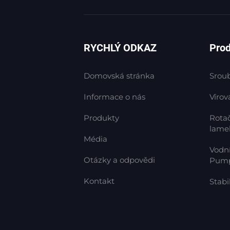
chemikáliím nebo certifikaci ATEX pro výbušné pr
Integrovaný filtrační systém
Volitelné vestavěné filtry ve Vortex Vakuovém čer
RYCHLÝ ODKAZ
Pro
Kompatibilita se systémem inteligentního řízení
Vortex Vakuové čerpadlo lze integrovat s tlakov
Domovská stránka
Srou
čase.
Informace o nás
Vírov
Produkty
Rotač
Použití
lame
Média
Vortex Vakuové čerpadlo se používá v mnoha krit
Vodn
1. Balící stroje (pick-and-place, uchopení)
Otázky a odpovědi
Pum
2. Manipulace a testování elektronických kompo
3. Lékařské a laboratorní zařízení (aspirace, filtr
Kontakt
Stabi
4. Tisk a zpracování papíru
5. Potravinářské zpracování a balení
6. Výroba farmaceutických přípravků
7. Zpracování dřeva a CNC obrábění