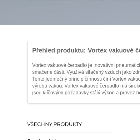
Přehled produktu: Vortex vakuové č
Vortex vakuové čerpadlo je inovativní pneumatick
smáčené části. Využívá stlačený vzduch jako zdro
Tento jedinečný princip činnosti činí Vortex va
výrobu vakuu. Vortex vakuové čerpadlo má široké 
jsou klíčovými požadavky stálý výkon a provoz 
Hlavní výhody Vortex vakuového čerpad
Žádné pohyblivé části
VŠECHNY PRODUKTY
Vortex vakuové čerpadlo neobsahuje žádné mech
návrh činí Vortex vakuové čerpadlo téměř bezúd