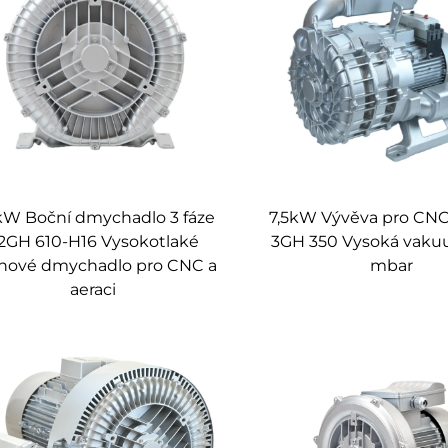
ní, vytváří zcela čisté vakuové sání bez rizika kontaminace ol
selhat, nabízí Vortex vakuové čerpadlo nevídanou spolehlivost a
kW Boční dmychadlo 3 fáze
7,5kW Vývěva pro CNC 
lačeného vzduchu prostřednictvím pokročilé aerodynamické konst
 2GH 610-H16 Vysokotlaké
3GH 350 Vysoká vaku
u.
hové dmychadlo pro CNC a
mbar
aeraci
řádáním, které umožňuje snadnou integraci do stávajících syst
hladinou hluku ve srovnání s tradičními vakuovými čerpadly, což
erování vakua bez potřeby náběhu, což zajišťuje rychlou odezv