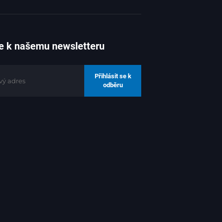
ťují čistý vakuový přívod pro citlivé aplikace.
se k našemu newsletteru
zovaný provoz a sledování výkonu v reálném
Přihlásit se k
odběru