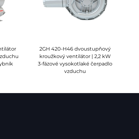
ímž zajišťuje efektivní generování vakua při
tilátor
2GH 420-H46 dvoustupňový
ponent, což zaručuje stálý výkon a stabilitu
 vzduchu
kroužkový ventilátor | 2,2 kW
rybník
3-fázové vysokotlaké čerpadlo
vzduchu
dolnost proti korozi a dlouhou trvanlivost i v
 a zajišťuje stabilní výkon po celou dobu
í verze nabízejí zvýšenou odolnost vůči