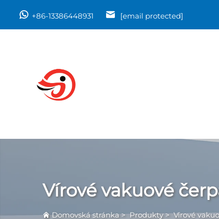
+86-13386448931
[email protected]
Vírové vakuové čerp
Domovská stránka
>
Produkty
>
Vírové vaku