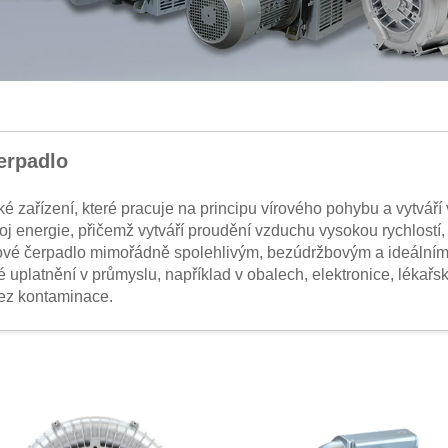
erpadlo
é zařízení, které pracuje na principu vírového pohybu a vytváří 
j energie, přičemž vytváří proudění vzduchu vysokou rychlostí, k
kuové čerpadlo mimořádně spolehlivým, bezúdržbovým a ideálním 
uplatnění v průmyslu, například v obalech, elektronice, lékařsk
bez kontaminace.
la
anické komponenty ve vakuové komoře, čímž se eliminuje opotř
ržbovým.