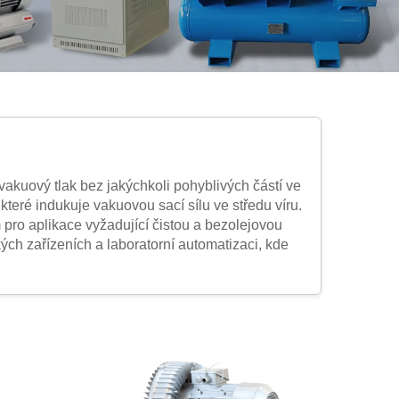
vakuový tlak bez jakýchkoli pohyblivých částí ve
teré indukuje vakuovou sací sílu ve středu víru.
pro aplikace vyžadující čistou a bezolejovou
ých zařízeních a laboratorní automatizaci, kde
ebení a zajišťuje mimořádná životnost. Tento