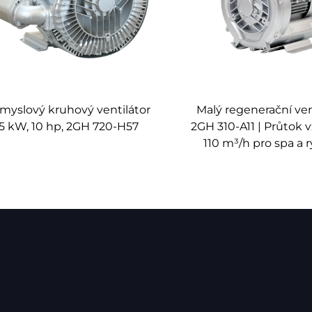
komory a trysky, které vytvářejí optimalizované vířivé proudy, č
myslový kruhový ventilátor
Malý regenerační ven
sností CNC, aby byly dodrženy přesné tolerance u kritických kom
,5 kW, 10 hp, 2GH 720-H57
2GH 310-A11 | Průtok
110 m³/h pro spa a 
litin a nerezové oceli letectví třídy, které poskytují vynikající o
kuovém čerpadle zabraňuje přehřátí během nepřetržitého provozu
 velikostech a s různými možnostmi připojení, přičemž speciáln