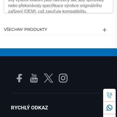
nebo překonávaly specifikace výrobce originálního
zařízení (OEM), což zaručuje kompatibilitu,
spolehlivost a výkon. Od průmyslových strojů a
automobilových systémů po elektroniku a domácí
spotřebiče – náhradní díly hrají klíčovou roli při
VŠECHNY PRODUKTY
udržování efektivity, prodlužování životnosti zařízení a
snižování provozních nákladů v dlouhodobém
horizontu. Investice do originálních a přesně
vyrobených náhradních dílů je zásadní pro udržení
produktivity a předcházení nákladným přerušením
provozu v různých odvětvích.
Klíčové výhody náhradních dílů
Prodloužená životnost zařízení
Použití vysoce kvalitních náhradních dílů pomáhá
prodloužit životnost strojů tím, že zajistí optimální
výkon a sníží opotřebení ostatních komponent.
RYCHLÝ ODKAZ
Minimální prostoj