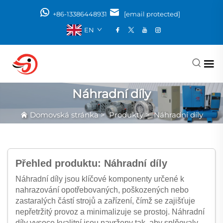
+86-13386448931
[email protected]
EN
Náhradní díly
Domovská stránka
>
Produkty
>
Náhradní díly
Přehled produktu: Náhradní díly
Náhradní díly jsou klíčové komponenty určené k
nahrazování opotřebovaných, poškozených nebo
zastaralých částí strojů a zařízení, čímž se zajišťuje
nepřetržitý provoz a minimalizuje se prostoj. Náhradní
díly vysoce kvalitní jsou navrženy tak, aby splňovaly