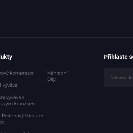
dukty
Přihlaste 
bový kompresor
Náhradní
Díly
á vývěva
ní vývěva s
lovým kroužkem
í Prstenový Vacuum
py