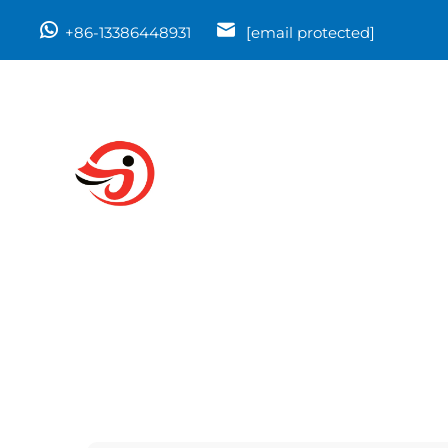
+86-13386448931
[email protected]