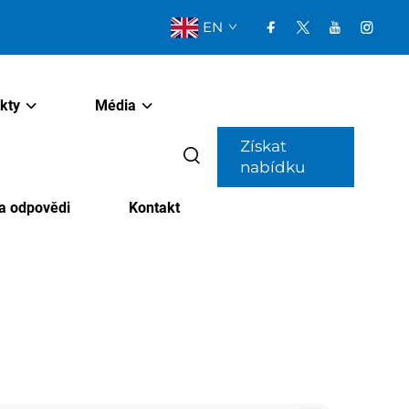
EN
kty
Média
Získat
nabídku
a odpovědi
Kontakt