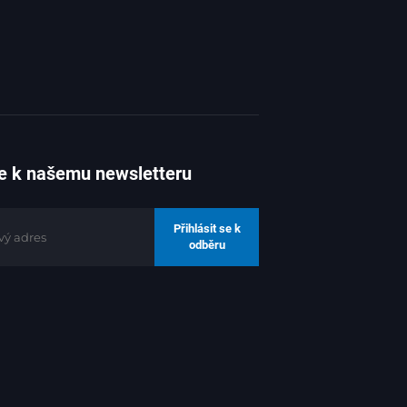
se k našemu newsletteru
Přihlásit se k
odběru