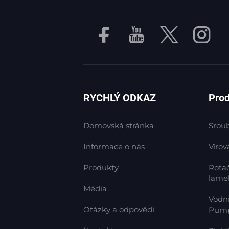
RYCHLÝ ODKAZ
Pro
Domovská stránka
Srou
Informace o nás
Vírov
Produkty
Rotač
lame
Média
Vodn
Otázky a odpovědi
Pum