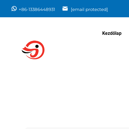
+86-13386448931
[email protected]
Kezdőlap