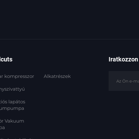
dcuts
Iratkozzon 
ar kompresszor
Alkatrészek
nyszivattyú
iós lapátos
uumpumpa
Kör Vakuum
pa