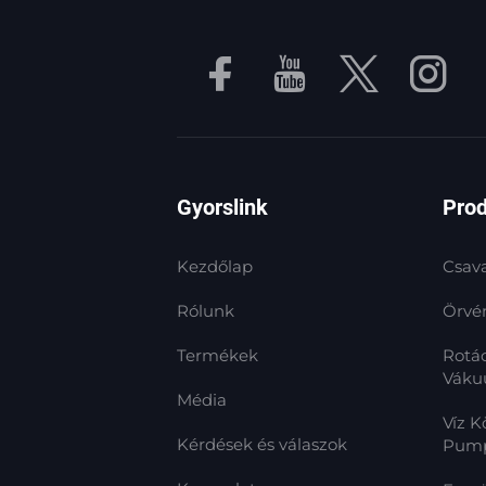
Gyorslink
Pro
Kezdőlap
Csav
Rólunk
Örvé
Termékek
Rotác
Vák
Média
Víz 
Kérdések és válaszok
Pum