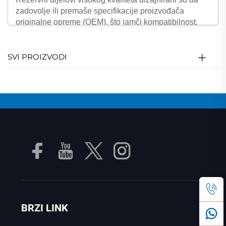
zadovolje ili premaše specifikacije proizvođača
originalne opreme (OEM), što jamči kompatibilnost,
pouzdanost i učinak. Od industrijskih mašina i
automobilskih sistema, do elektronike i kućanskih
aparata, rezervni dijelovi igraju ključnu ulogu u
SVI PROIZVODI
održavanju efikasnosti, produženju vijeka trajanja
opreme i smanjenju dugoročnih operativnih troškova.
Ulaganje u originalne i precizno izrađene rezervne
dijelove je osnova za održavanje produktivnosti i
izbjegavanje skupih prekida u raznim sektorima.
Ključne prednosti rezervnih dijelova
Povećan vijek trajanja opreme
Korištenje rezervnih dijelova visokog kvaliteta pomaže
u produženju vijeka trajanja mašina tako što osigurava
optimalan učinak i smanjuje trošenje drugih
komponenti.
BRZI LINK
Minimalno vrijeme nedostupnosti