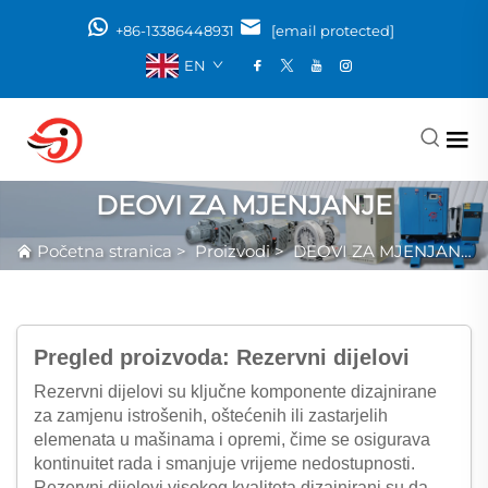
+86-13386448931
[email protected]
EN
DEOVI ZA MJENJANJE
Početna stranica
>
Proizvodi
>
DEOVI ZA MJENJANJE
Pregled proizvoda: Rezervni dijelovi
Rezervni dijelovi su ključne komponente dizajnirane
za zamjenu istrošenih, oštećenih ili zastarjelih
elemenata u mašinama i opremi, čime se osigurava
kontinuitet rada i smanjuje vrijeme nedostupnosti.
Rezervni dijelovi visokog kvaliteta dizajnirani su da