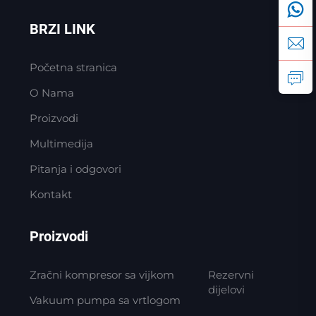
BRZI LINK
Početna stranica
O Nama
Proizvodi
Multimedija
Pitanja i odgovori
Kontakt
Proizvodi
Zračni kompresor sa vijkom
Rezervni
dijelovi
Vakuum pumpa sa vrtlogom