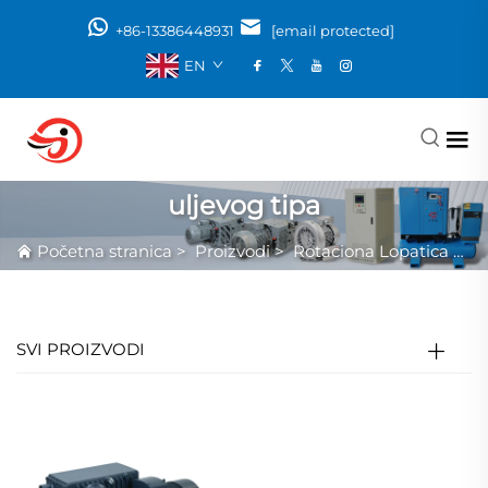
+86-13386448931
[email protected]
EN
uljevog tipa
Početna stranica
>
Proizvodi
>
Rotaciona Lopatica Vakuum Pumpe
SVI PROIZVODI