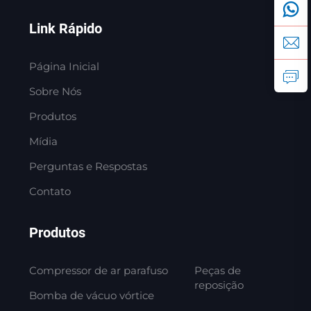
Link Rápido
Página Inicial
Sobre Nós
Produtos
Mídia
Perguntas e Respostas
Contato
Produtos
Compressor de ar parafuso
Peças de
reposição
Bomba de vácuo vórtice