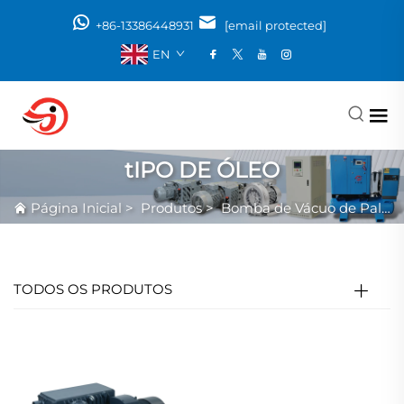
+86-13386448931
[email protected]
EN
tIPO DE ÓLEO
Página Inicial
>
Produtos
>
Bomba de Vácuo de Palheta Rotativa
TODOS OS PRODUTOS