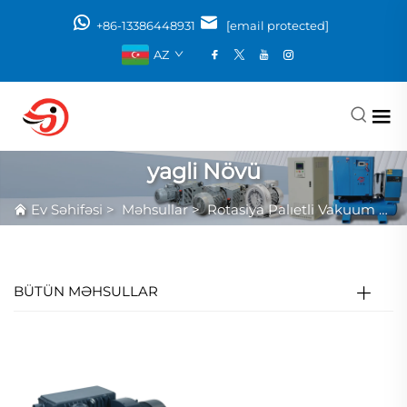
+86-13386448931
[email protected]
AZ
yagli Növü
Ev Səhifəsi
>
Məhsullar
>
Rotasiya Palıetli Vakuum Nasosu
BÜTÜN MƏHSULLAR