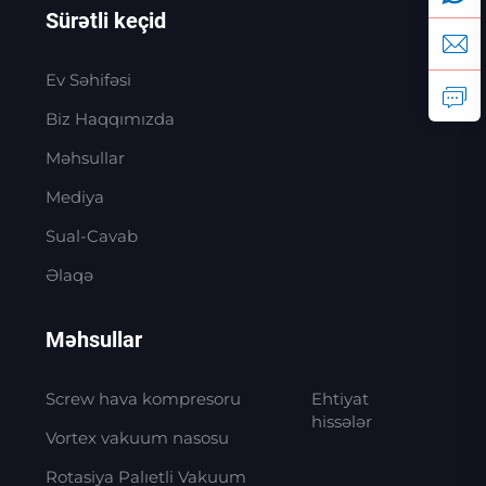
Sürətli keçid
Ev Səhifəsi
Biz Haqqımızda
Məhsullar
Mediya
Sual-Cavab
Əlaqə
Məhsullar
Screw hava kompresoru
Ehtiyat
hissələr
Vortex vakuum nasosu
Rotasiya Palıetli Vakuum