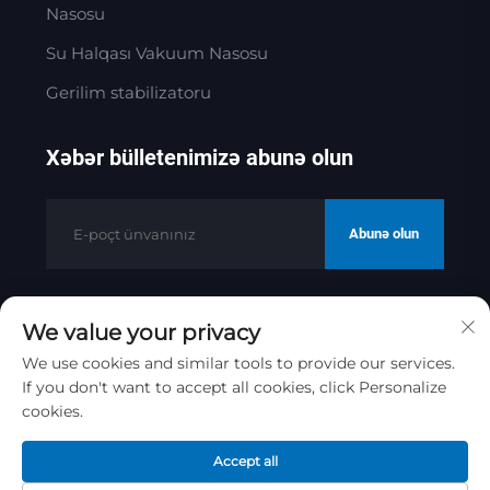
Nasosu
Su Halqası Vakuum Nasosu
Gerilim stabilizatoru
Xəbər bülletenimizə abunə olun
Abunə olun
We value your privacy
Müəllif hüquqları © 2025 Jinan Golden
Bridge Precision Machinery Co.ltd
We use cookies and similar tools to provide our services.
If you don't want to accept all cookies, click Personalize
Gizlilik siyasəti
cookies.
Yuxarı çək
Accept all