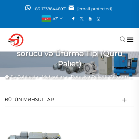
+86-13386448931
[email protected]
AZ
sorucu və Üfürmə Tipi (Quru
Palıet)
Ev Səhifəsi
>
Məhsullar
>
Rotasiya Palıetli Vakuum Nasosu
BÜTÜN MƏHSULLAR