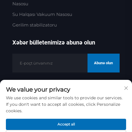
Nasosu
Su Halqası Vakuum Nasosu
Gerilim stabilizatoru
Xəbər bülletenimizə abunə olun
Abunə olun
We value your privacy
Müəllif hüquqları © 2025 Jinan Golden
Bridge Precision Machinery Co.ltd
We use cookies and similar tools to provide our services.
If you don't want to accept all cookies, click Personalize
Gizlilik siyasəti
cookies.
Yuxarı çək
Accept all