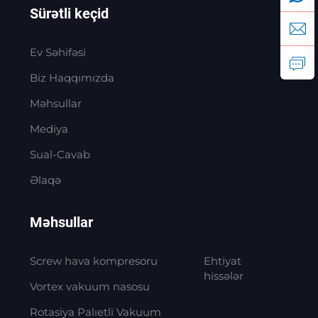
Sürətli keçid
Ev Səhifəsi
Biz Haqqımızda
Məhsullar
Mediya
Sual-Cavab
Əlaqə
Məhsullar
Screw hava kompresoru
Ehtiyat
hissələr
Vortex vakuum nasosu
Rotasiya Palıetli Vakuum