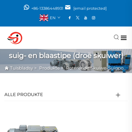
+86-13386448931
[email protected]
EN
suig- en blaastipe (droë skuiwer)
Tuisbladsy
>
Produkte
>
Roterende Skuiwe-Suigpomp
ALLE PRODUKTE