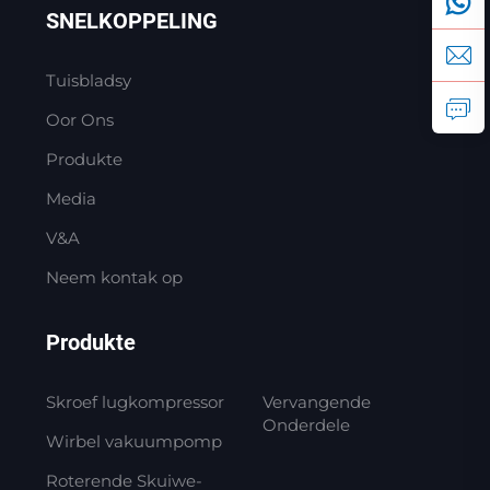
SNELKOPPELING
Tuisbladsy
Oor Ons
Produkte
Media
V&A
Neem kontak op
Produkte
Skroef lugkompressor
Vervangende
Onderdele
Wirbel vakuumpomp
Roterende Skuiwe-