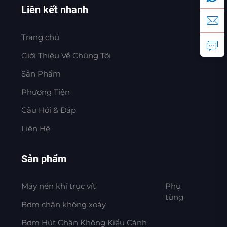
Liên kết nhanh
Trang chủ
Giới Thiệu Về Chúng Tôi
Sản Phẩm
Phương Tiện
Câu Hỏi & Đáp
Liên Hệ
Sản phẩm
Máy nén khí trục vít
Phụ
tùng
Bơm chân không xoáy
Bơm Hút Chân Không Kiểu Cánh