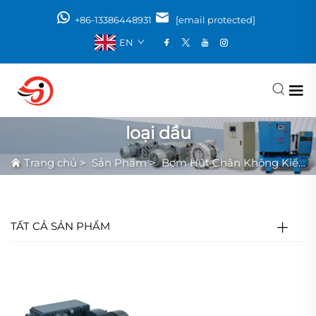
+86-13386448931
[email protected]
EN
loại dầu
Trang chủ
>
Sản Phẩm
>
Bơm Hút Chân Không Kiểu Cánh Gạt
TẤT CẢ SẢN PHẨM