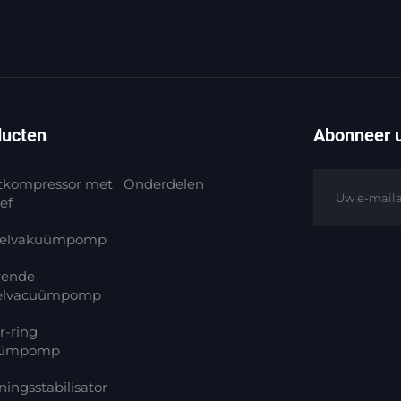
ducten
Abonneer u
tkompressor met
Onderdelen
ef
elvakuümpomp
rende
elvacuümpomp
r-ring
uümpomp
ingsstabilisator