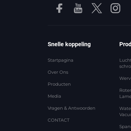
Snelle koppeling
Pro
Startpagina
Luch
schro
Over Ons
Werv
Producten
Rote
Media
Lam
Vragen & Antwoorden
Wate
Vac
CONTACT
Spann