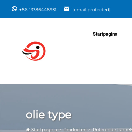
+86-13386448931
[email protected]
Startpagina
olie type
Startpagina
>
Producten
>
Roterende Lame