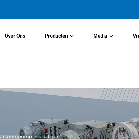
Over Ons
Producten
Media
Vr
lvacuümpomp
>
olie type