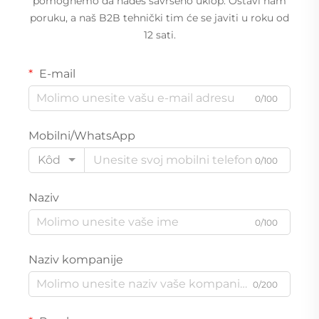
pomognemo da nađeš savršeno uklop. Ostavi nam
poruku, a naš B2B tehnički tim će se javiti u roku od
12 sati.
E-mail
0/100
Mobilni/WhatsApp
Kôd
0/100
Naziv
0/100
Naziv kompanije
0/200