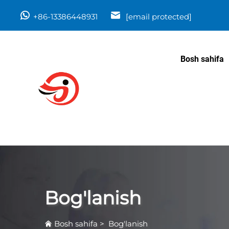
+86-13386448931
[email protected]
Bosh sahifa
Bog'lanish
Bosh sahifa
>
Bog'lanish