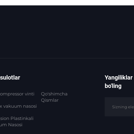
ulotlar
Yangilikla
bo'ling
ompressor vinti
Qo'shimcha
Qismlar
ex vakuum nasosi
sion Plastinkali
um Nasosi