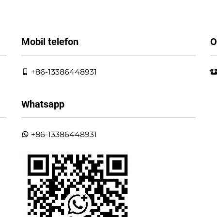
Mobil telefon
O
+86-13386448931
Whatsapp
+86-13386448931