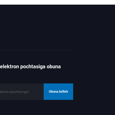
r elektron pochtasiga obuna
Obuna bo'lish