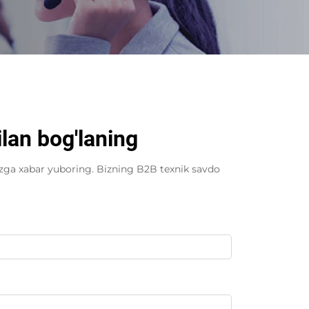
lan bog'laning
zga xabar yuboring. Bizning B2B texnik savdo