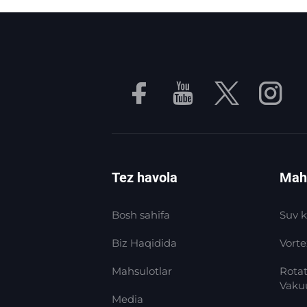
Tez havola
Mahs
Bosh sahifa
Suv k
Biz Haqidida
Vort
Mahsulotlar
Rotat
Vaku
Media