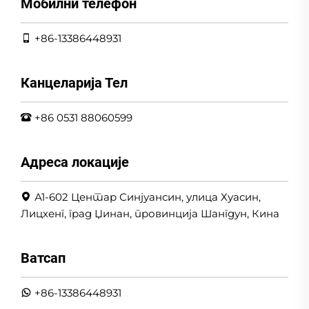
Мобилни телефон
+86-13386448931
Канцеларија Тел
+86 0531 88060599
Адреса локације
А1-602 Центар Синјуансин, улица Хуасин,
Лицхенг, град Џинан, провинција Шангдун, Кина
Ватсап
+86-13386448931