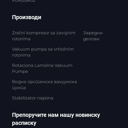
Контакт
Производи
Zračni kompresor sa zavojnim
Заредни
rotorima
делови
Vakuum pumpa sa vrtložnim
rotorima
Rotaciona Lamelna Vakuum
Pumpe
Водна прстенска вакуумска
пумпа
Stabilizator napona
Препоручите нам нашу новинску
расписку