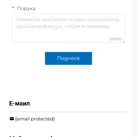
Порука
0/1000
Поднесе
Е-маил
[email protected]