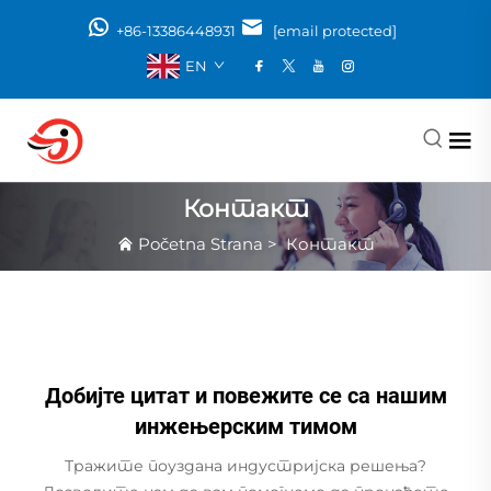
+86-13386448931
[email protected]
EN
Контакт
Početna Strana
>
Контакт
Добијте цитат и повежите се са нашим
инжењерским тимом
Тражите поуздана индустријска решења?