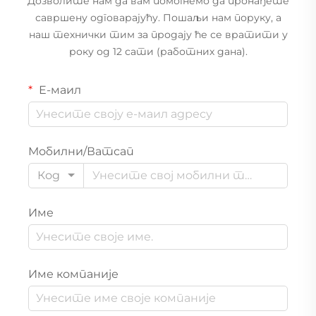
Дозволите нам да вам помогнемо да пронађете
савршену одговарајућу. Пошаљи нам поруку, а
наш технички тим за продају ће се вратити у
року од 12 сати (работних дана).
Е-маил
Мобилни/Ватсап
Код
Име
Име компаније