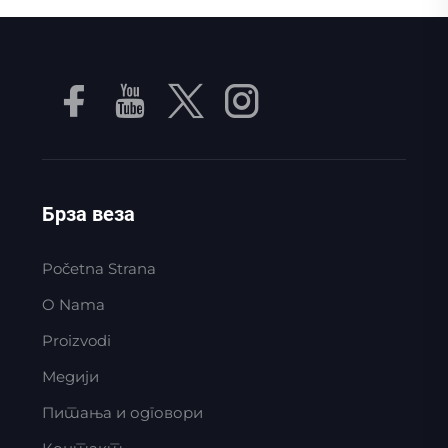
Брза веза
Početna Strana
O Nama
Proizvodi
Медији
Питања и одговори