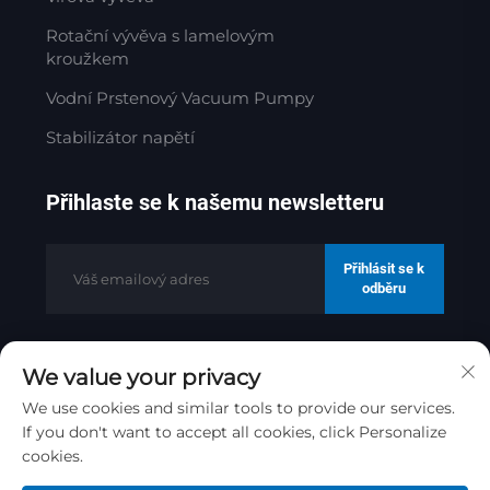
Rotační vývěva s lamelovým
kroužkem
Vodní Prstenový Vacuum Pumpy
Stabilizátor napětí
Přihlaste se k našemu newsletteru
Přihlásit se k
odběru
We value your privacy
Copyright © 2025 společností Jinan
Golden Bridge Precision Machinery
We use cookies and similar tools to provide our services.
Co.ltd
Zásady ochrany soukromí
If you don't want to accept all cookies, click Personalize
cookies.
Posunout nahoru