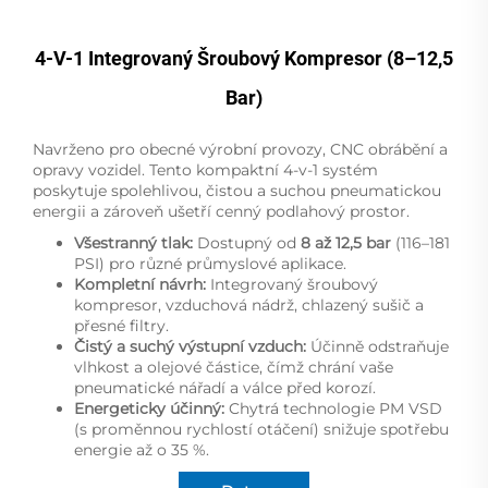
4-V-1 Integrovaný Šroubový Kompresor (8–12,5
Bar)
Navrženo pro obecné výrobní provozy, CNC obrábění a
opravy vozidel. Tento kompaktní 4-v-1 systém
poskytuje spolehlivou, čistou a suchou pneumatickou
energii a zároveň ušetří cenný podlahový prostor.
Všestranný tlak:
Dostupný od
8 až 12,5 bar
(116–181
PSI) pro různé průmyslové aplikace.
Kompletní návrh:
Integrovaný šroubový
kompresor, vzduchová nádrž, chlazený sušič a
přesné filtry.
Čistý a suchý výstupní vzduch:
Účinně odstraňuje
vlhkost a olejové částice, čímž chrání vaše
pneumatické nářadí a válce před korozí.
Energeticky účinný:
Chytrá technologie PM VSD
(s proměnnou rychlostí otáčení) snižuje spotřebu
energie až o 35 %.