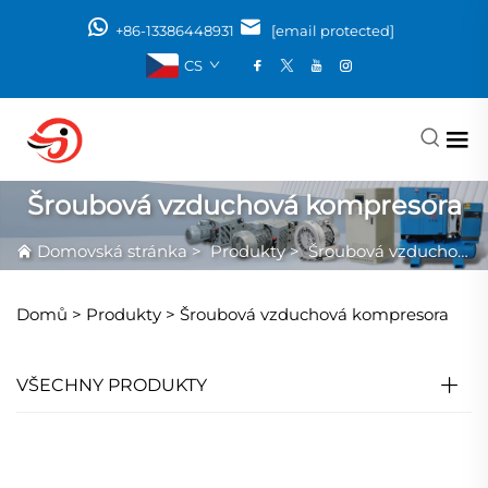
+86-13386448931
[email protected]
CS
Šroubová vzduchová kompresora
Domovská stránka
>
Produkty
>
Šroubová vzduchová kompresora
Domů >
Produkty
>
Šroubová vzduchová kompresora
VŠECHNY PRODUKTY