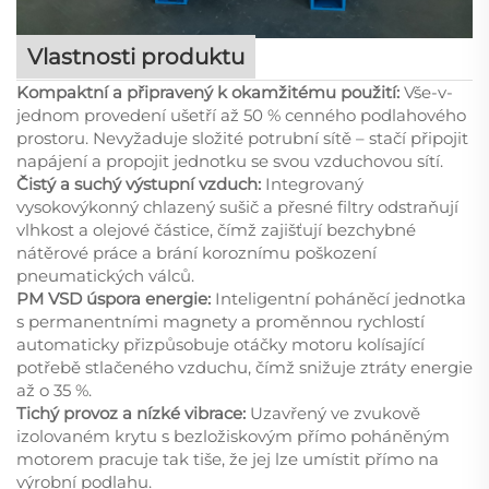
Vlastnosti produktu
Kompaktní a připravený k okamžitému použití:
Vše-v-
jednom provedení ušetří až 50 % cenného podlahového
prostoru. Nevyžaduje složité potrubní sítě – stačí připojit
napájení a propojit jednotku se svou vzduchovou sítí.
Čistý a suchý výstupní vzduch:
Integrovaný
vysokovýkonný chlazený sušič a přesné filtry odstraňují
vlhkost a olejové částice, čímž zajišťují bezchybné
nátěrové práce a brání koroznímu poškození
pneumatických válců.
PM VSD úspora energie:
Inteligentní poháněcí jednotka
s permanentními magnety a proměnnou rychlostí
automaticky přizpůsobuje otáčky motoru kolísající
potřebě stlačeného vzduchu, čímž snižuje ztráty energie
až o 35 %.
Tichý provoz a nízké vibrace:
Uzavřený ve zvukově
izolovaném krytu s bezložiskovým přímo poháněným
motorem pracuje tak tiše, že jej lze umístit přímo na
výrobní podlahu.