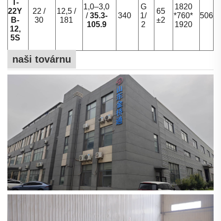
T-
1,0–3,0
G
1820
22Y
22 /
12,5 /
65
/
35.3-
340
1/
*760*
506
B-
30
181
±2
105.9
2
1920
12,
5S
naši továrnu