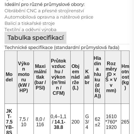
Ideální pro různé průmyslové obory:
Obrábění CNC a přesné strojírenství
Automobilová opravna a nátěrové práce
Balicí a tiskařské stroje
Textilní a oděvní výroba
Tabulka specifikací
Technické specifikace (standardní průmyslová řada)
Hla
Průtok
Výko
din
Roz
Maxi
vzduc
Obj
Hm
n
a
měry
mální
hu /
em
K
otn
Mo
moto
hlu
(D ×
tlak
výkon
nád
ali
ost
del
ru
ku
Š × V
(bar /
(m³/mi
rže
br
(kg
(kW /
(d
v
PSI)
n /
(L)
)
HP)
B(
mm)
CFM)
A))
JK
T-
0,4–1,1
G
1610
7,5 /
8,0 /
62
7.5
/
14.1-
200
3/
*760*
265
10
116
±2
YB-
38.8
4
1920
8S