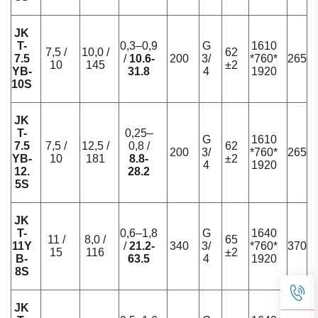
JK
T-
0,3–0,9
G
1610
7,5 /
10,0 /
62
7.5
/
10.6-
200
3/
*760*
265
10
145
±2
YB-
31.8
4
1920
10S
JK
T-
0,25–
G
1610
7.5
7,5 /
12,5 /
0,8 /
62
200
3/
*760*
265
YB-
10
181
8.8-
±2
4
1920
12.
28.2
5S
JK
T-
0,6–1,8
G
1640
11 /
8,0 /
65
11Y
/
21.2-
340
3/
*760*
370
15
116
±2
B-
63.5
4
1920
8S
JK