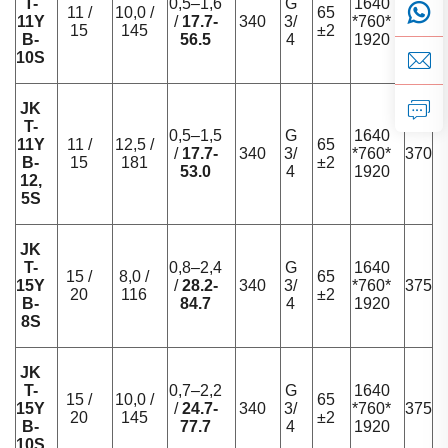
T-
0,5–1,6
G
1640
11 /
10,0 /
65
11Y
/
17.7-
340
3/
*760*
370
15
145
±2
B-
56.5
4
1920
10S
JK
T-
0,5–1,5
G
1640
11Y
11 /
12,5 /
65
/
17.7-
340
3/
*760*
370
B-
15
181
±2
53.0
4
1920
12,
5S
JK
T-
0,8–2,4
G
1640
15 /
8,0 /
65
15Y
/
28.2-
340
3/
*760*
375
20
116
±2
B-
84.7
4
1920
8S
JK
T-
0,7–2,2
G
1640
15 /
10,0 /
65
15Y
/
24.7-
340
3/
*760*
375
20
145
±2
B-
77.7
4
1920
10S