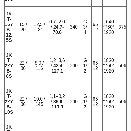
JK
T-
0,7–2,0
G
1640
15Y
15 /
12,5 /
65
/
24.7-
340
3/
*760*
375
B-
20
181
±2
70.6
4
1920
12,
5S
JK
T-
1,2–3,6
G
1820
22 /
8,0 /
65
22Y
/
42.4-
340
1/
*760*
506
30
116
±2
B-
127.1
2
1920
8S
JK
T-
1,1–3,2
G
1820
22 /
10,0 /
65
22Y
/
38.8-
340
1/
*760*
506
30
145
±2
B-
113.0
2
1920
10S
JK