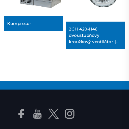
Kompresor
2GH 420-H46
dvoustupňový
kroužkový ventilátor |
2,2 kW 3-fázové
vysokotlaké čerpadlo
vzduchu