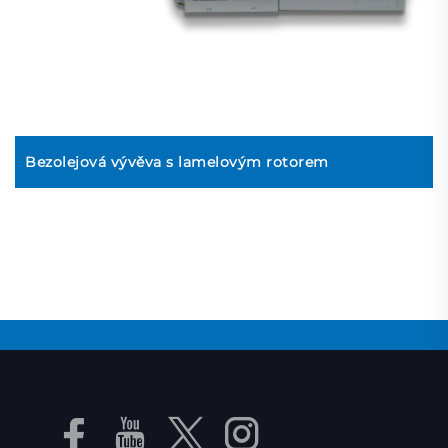
Bezolejová vývěva s lamelovým rotorem