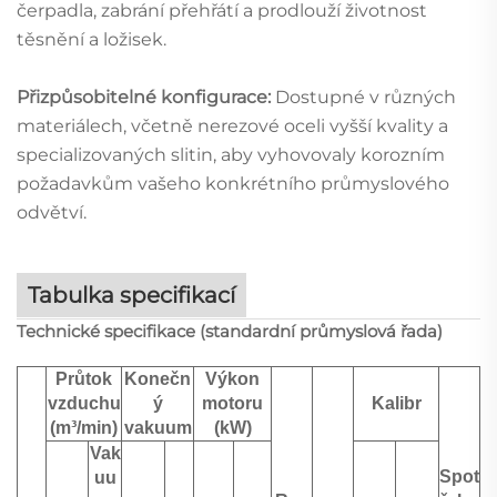
čerpadla, zabrání přehřátí a prodlouží životnost
těsnění a ložisek.
Přizpůsobitelné konfigurace:
Dostupné v různých
materiálech, včetně nerezové oceli vyšší kvality a
specializovaných slitin, aby vyhovovaly korozním
požadavkům vašeho konkrétního průmyslového
odvětví.
Tabulka specifikací
Technické specifikace (standardní průmyslová řada)
Průtok
Konečn
Výkon
vzduchu
ý
motoru
Kalibr
(m³/min)
vakuum
(kW)
Vak
Spot
uu