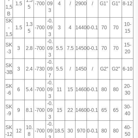
-
1.3
1.5
-700
09
4
/
2900
/
G1"
G1”
8-12
1,5
5
3
B
SK
-0.
1.3
10-
-
1.5
-700
09
3
4
1440
0-0.1
70
70
5
15
1,5
3
-0.
SK
15-
3
2.8
-700
09
5.5
7.5
1450
0-0.1
70
70
-3
20
3
-0.
SK
3
2.4
-730
09
5.5
/
1450
/
G2”
G2”
6-10
-3B
7
-0.
SK
20-
6
5.4
-700
09
11
15
1460
0-0.1
80
80
-6
30
3
-0.
SK
30-
9
8.1
-700
09
15
22
1460
0-0.1
65
65
-9
40
3
-0.
SK
10.
40-
12
-700
09
18.5
30
970
0-0.1
80
80
-12
8
50
3