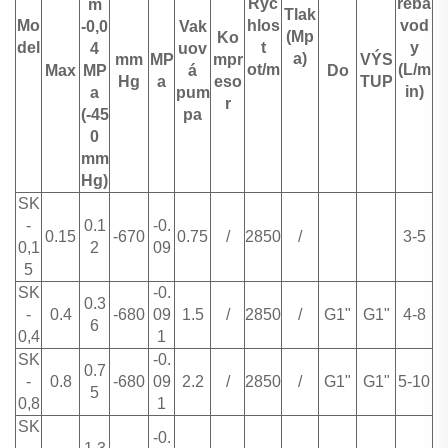
Ryc
řeba
m
Tlak
Mo
hlos
vod
-0,0
Vak
(Mp
Ko
del
t
y
4
uov
a)
mm
MP
mpr
VÝS
ot/m
(L/m
Max
MP
á
Do
Hg
a
eso
TUP
in)
a
pum
r
(-45
pa
0
mm
Hg)
SK
-
0.1
-0.
0.15
-670
0.75
/
2850
/
3-5
0,1
2
09
5
SK
-0.
0.3
-
0.4
-680
09
1.5
/
2850
/
G1"
G1"
4-8
6
0,4
1
SK
-0.
0.7
-
0.8
-680
09
2.2
/
2850
/
G1"
G1"
5-10
5
0,8
1
SK
-0.