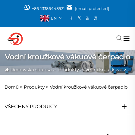
+86-13386448931
[email protected]
EN
Vodní kroužkové vákuové čerpadlo
Domovská stránka
>
Produkty
>
Vodní kroužkové vákuové čerpadlo
Domů >
Produkty
>
Vodní kroužkové vákuové čerpadlo
VŠECHNY PRODUKTY