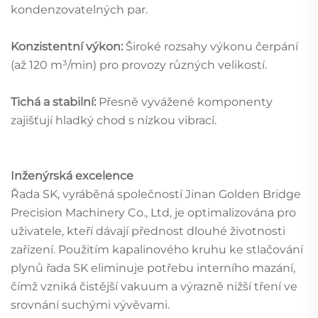
kondenzovatelných par.
Konzistentní výkon:
Široké rozsahy výkonu čerpání
(až 120 m³/min) pro provozy různých velikostí.
Tichá a stabilní:
Přesně vyvážené komponenty
zajišťují hladký chod s nízkou vibrací.
Inženýrská excelence
Řada SK, vyráběná společností Jinan Golden Bridge
Precision Machinery Co., Ltd, je optimalizována pro
uživatele, kteří dávají přednost dlouhé životnosti
zařízení. Použitím kapalinového kruhu ke stlačování
plynů řada SK eliminuje potřebu interního mazání,
čímž vzniká čistější vakuum a výrazně nižší tření ve
srovnání suchými vývěvami.