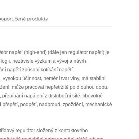
oporučené produkty
or napětí (high-end) (dále jen regulátor napětí) je
logii, nezávisle výzkum a vývoj a návrh
ání napětí způsobí kolísání napětí.
 vysokou účinnost, nemění tvar vlny, má stabilní
ížení, může pracovat nepřetržitě po dlouhou dobu,
řepínání napájení z distribuční sítě, libovolné
i přepětí, podpětí, nadproud, zpoždění, mechanické
třídavý regulátor složený z kontaktového