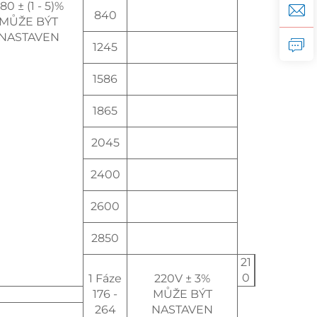
80 ± (1 - 5)%
840
MŮŽE BÝT
NASTAVEN
1245
1586
1865
2045
2400
2600
2850
21
0
1 Fáze
220V ± 3%
176 -
MŮŽE BÝT
264
NASTAVEN