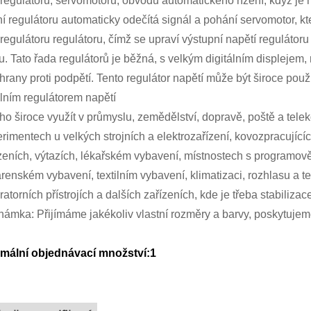
regulátoru, servomotoru, obvodu automatického řízení, když je n
ní regulátoru automaticky odečítá signál a pohání servomotor, k
regulátoru regulátoru, čímž se upraví výstupní napětí regulátor
u. Tato řada regulátorů je běžná, s velkým digitálním displejem
hrany proti podpětí. Tento regulátor napětí může být široce pou
lním regulátorem napětí
ho široce využít v průmyslu, zemědělství, dopravě, poště a tel
rimentech u velkých strojních a elektrozařízení, kovozpracující
zeních, výtazích, lékařském vybavení, místnostech s programov
árenském vybavení, textilním vybavení, klimatizaci, rozhlasu a te
ratorních přístrojích a dalších zařízeních, kde je třeba stabilizac
ámka: Přijímáme jakékoliv vlastní rozměry a barvy, poskytuj
imální objednávací množství:1