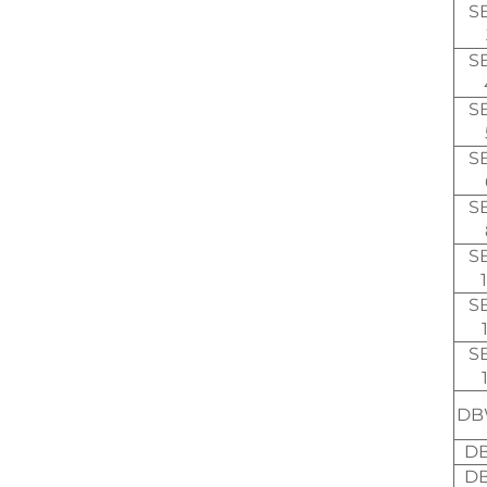
S
S
S
S
S
S
S
S
DB
D
D