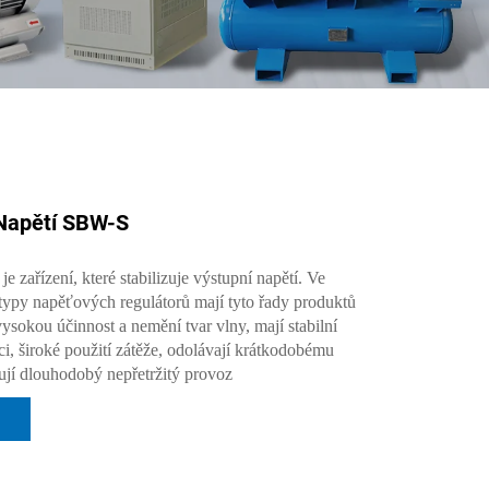
 Napětí SBW-S
 je zařízení, které stabilizuje výstupní napětí. Ve
 typy napěťových regulátorů mají tyto řady produktů
ysokou účinnost a nemění tvar vlny, mají stabilní
i, široké použití zátěže, odolávají krátkodobému
ují dlouhodobý nepřetržitý provoz