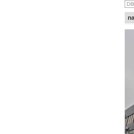
DB
na