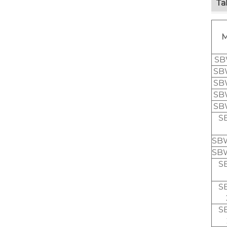
Ta
M
SB
SB
SB
SB
SB
S
SBW
SBW
S
S
S