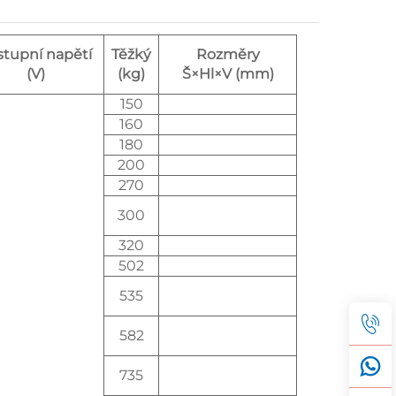
stupní napětí
Těžký
Rozměry
(V)
(kg)
Š×Hl×V (mm)
150
160
180
200
270
300
320
502
535
582
735