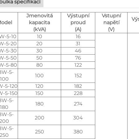
bulka specifikací
Jmenovitá
Výstupní
Vstupní
Vý
odel
kapacita
proud
napětí
(kVA)
(A)
(V)
W-5-10
10
16
W-5-20
20
31
W-5-30
30
46
W-5-50
50
76
W-5-80
80
122
BW-5-
100
152
100
-5-120
120
182
-5-150
150
228
BW-5-
180
274
180
BW-5-
200
304
200
BW-5-
250
380
250