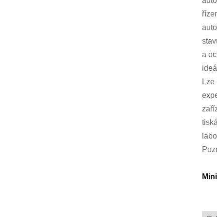
auto
říze
auto
stav
a oc
ideá
Lze 
expe
zaří
tisk
labo
Pozn
Min