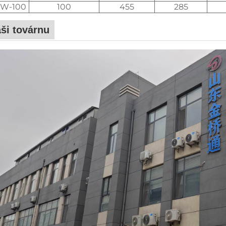
W-100
100
455
285
ši továrnu