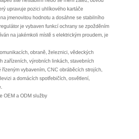
apětí sítě nestabilní nebo se mění zátěž, obvod
terý upravuje pozici uhlíkového kartáče
u na jmenovitou hodnotu a dosáhne se stabilního
, regulátor je vybaven funkcí ochrany se zpožděním
žíván na jakémkoli místě s elektrickým proudem, je
ekomunikacích, obraně, železnici, vědeckých
ch zařízeních, výrobních linkách, stavebních
ě řízeným vybavením, CNC obráběcích strojích,
levizi a domácích spotřebičích, osvětlení,
e.
eme OEM a ODM služby