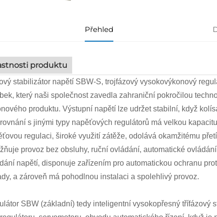
Přehled
D
astnosti produktu
ový stabilizátor napětí SBW-S, trojfázový vysokovýkonový regulát
bek, který naši společnost zavedla zahraniční pokročilou techno
nového produktu. Výstupní napětí lze udržet stabilní, když kolís
rovnání s jinými typy napěťových regulátorů má velkou kapacitu,
ťovou regulaci, široké využití zátěže, odolává okamžitému přet
ňuje provoz bez obsluhy, ruční ovládání, automatické ovládání, p
dání napětí, disponuje zařízením pro automatickou ochranu prot
dy, a zároveň má pohodlnou instalaci a spolehlivý provoz.
látor SBW (základní) tedy inteligentní vysokopřesný třífázový s