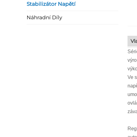
Stabilizátor Napětí
Náhradní Díly
Vl
Séri
výro
výko
Ve s
napě
umož
ovlá
záva
Regu