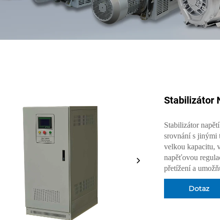
Stabilizátor
Stabilizátor napětí
srovnání s jinými
velkou kapacitu, v
napěťovou regulac
přetížení a umožň
Dotaz