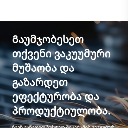
Გაუმჯობესეთ
თქვენი ვაკუუმური
მუშაობა და
გაზარდეთ
ეფექტურობა და
პროდუქტიულობა.
Ჩვენ ვაწვდით ზუსტად შესაბამის ვაკუუმურ