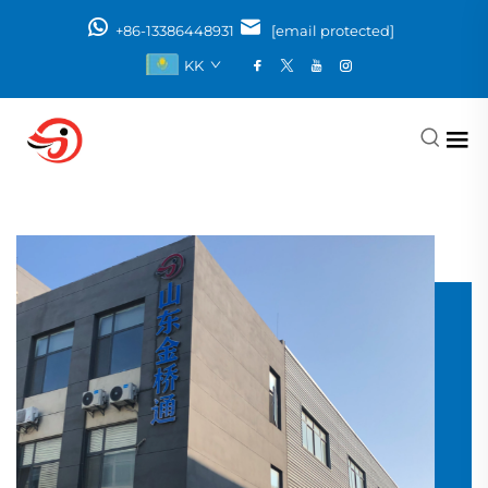
+86-13386448931
[email protected]
KK