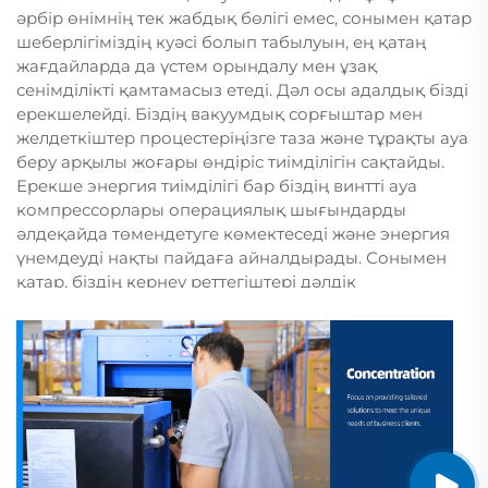
жаңартуға мүмкіндік берді. Тапсырыс берушілердің
әрбір өнімнің тек жабдық бөлігі емес, сонымен қатар
кері байланысы біздің қозғаушы күшіміз болып
шеберлігіміздің куәсі болып табылуын, ең қатаң
табылады, көптеген шетелдік серіктестер
жағдайларда да үстем орындалу мен ұзақ
құрылғыларымыздың сенімділігі мен қызмет көрсету
сенімділікті қамтамасыз етеді. Дәл осы адалдық бізді
тиімділігіне жоғары баға беруде.
ерекшелейді. Біздің вакуумдық сорғыштар мен
желдеткіштер процестеріңізге таза және тұрақты ауа
Қазір Jinan Golden Bridge Precision Machinery
беру арқылы жоғары өндіріс тиімділігін сақтайды.
компаниясы ғылыми-техникалық кәсіпорынға
Ерекше энергия тиімділігі бар біздің винтті ауа
айналып, өзінің зерттеу, өндіріс және сауда
компрессорлары операциялық шығындарды
салаларында жетілдіру жолында үздіксіз жүріп
әлдеқайда төмендетуге көмектеседі және энергия
келеді. Біз технологиялық жаңалықтарды іздеуді
үнемдеуді нақты пайдаға айналдырады. Сонымен
жалғастырып, индустриялық автоматтандыруды
қатар, біздің кернеу реттегіштері дәлдік
сандық түрде түрлендіруге және әлемнің әртүрлі
жабдықтарыңыз үшін тұрақты кернеуді қорғаудың
аймақтарындағы тұтынушыларға тиімді және
мықты сызығы ретінде қызмет етеді және электр
сенімді шешімдер ұсынуға ықласымызды
желісіндегі тербелістерден туындайтын қымбатқа
аяқтамаймыз. Болашақта жаңалық жасауды іргетас
түсетін шығындарды жояды.
етіп, көбірек «Golden Bridges» байланыстырып,
дәлдік машина жасау әлемін ашуға тырысамыз.
Golden Bridge – бұл тек қана жабдық құрал-жабдық
әзірлеуші емес, сонымен қатар сіздің стратегиялық
серіктесіңіз. Бастапқы талаптарды талдаудан бастап,