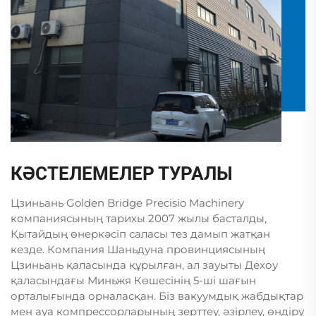
КӘСТЕЛЕМЕЛЕР ТУРАЛЫ
Цзиньань Golden Bridge Precisio Machinery
компаниясының тарихы 2007 жылы басталды,
Қытайдың өнеркәсіп саласы тез дамып жатқан
кезде. Компания Шаньдуна провинциясының
Цзиньань қаласында құрылған, ал зауыты Дехоу
қаласындағы Миньжя Көшесінің 5-ші шағын
орталығында орналасқан. Біз вакуумдық жабдықтар
мен ауа компрессорларының зерттеу, әзірлеу, өндіру