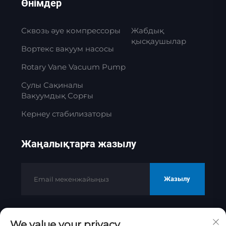
Өнімдер
Сквозь әуе компрессоры
Жабдық
қысқаушылар
Вортекс вакуум насосы
Rotary Vane Vacuum Pump
Сулы Сақиналы
Вакуумдық Сорғы
Кернеу стабилизаторы
Жаңалықтарға жазылу
Жазылу
We value your privacy