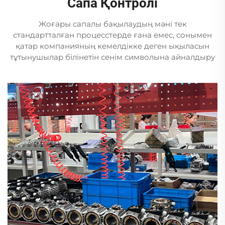
Сапа Қонтролі
Жоғары сапалы бақылаудың мәні тек
стандартталған процесстерде ғана емес, сонымен
қатар компанияның кемелдікке деген ықыласын
тұтынушылар білінетін сенім символына айналдыру