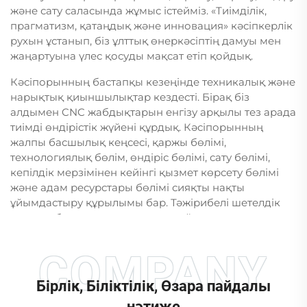
және сату саласында жұмыс істейміз. «Тиімділік,
прагматизм, қатаңдық және инновация» кәсіпкерлік
рухын ұстанып, біз ұлттық өнеркәсіптің дамуы мен
жаңартуына үлес қосуды мақсат етіп қойдық.
Кәсіпорынның бастапқы кезеңінде техникалық және
нарықтық қиыншылықтар кездесті. Бірақ біз
алдымен CNC жабдықтарын енгізу арқылы тез арада
тиімді өндірістік жүйені құрдық. Кәсіпорынның
жалпы басшылық кеңсесі, қаржы бөлімі,
технологиялық бөлім, өндіріс бөлімі, сату бөлімі,
кепілдік мерзімінен кейінгі қызмет көрсету бөлімі
және адам ресурстары бөлімі сияқты нақты
ұйымдастыру құрылымы бар. Тәжірибелі шетелдік
сауда тобы жоғары сапалы онлайн қызмет көрсету
арқылы бізге техникалық негіз бен тұрақты
тұтынушылар базасын құруға көмектесті, бұл бізге
өзіміздің ішкі нарығымыздан бастап қалыптасуға
көмектесті.
Бірлік, Біліктілік, Өзара пайдалы
2009 жыл маңызды бұрыштық нүкте болды.
нәтиже