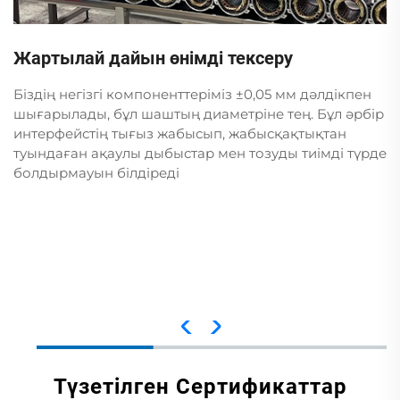
Жартылай дайын өнімді тексеру
Біздің негізгі компоненттеріміз ±0,05 мм дәлдікпен
шығарылады, бұл шаштың диаметріне тең. Бұл әрбір
интерфейстің тығыз жабысып, жабысқақтықтан
туындаған ақаулы дыбыстар мен тозуды тиімді түрде
болдырмауын білдіреді
Түзетілген Сертификаттар