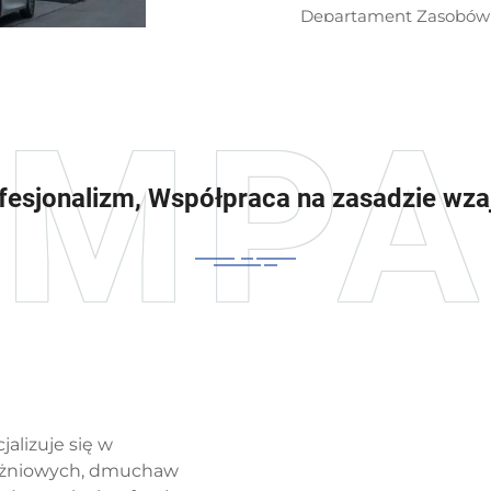
Departament Zasobów 
zagranicznego oferuje w
od początku zbudowali
klientów, zaczynając o
2009 rok był ważnym p
handlu zagranicznego, u
ofesjonalizm, Współpraca na zasadzie wz
produkty zaczęły wkra
nasze precyzyjne maszy
przedsiębiorstwa krajo
Ameryki Północnej, Ame
ofertę stanowią dmuch
sucho działającymi ło
próżniowe, sprężarki po
cieszą się renomą wysok
certyfikat CE. Przez ni
alizuje się w
międzynarodowych tar
różniowych, dmuchaw