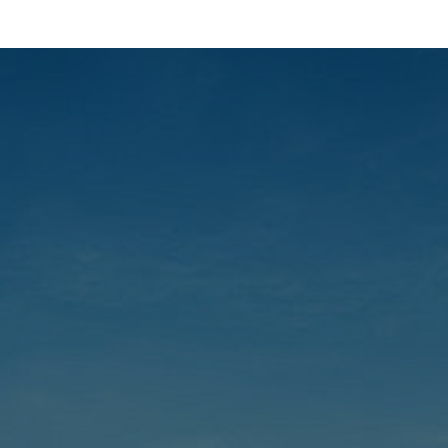
eliminując kosztowne straty spowodowane flu
Golden Bridge to więcej niż tylko dostawca 
strategicznym partnerem. Od analizy wstępn
długoterminową pomoc techniczną oferuj
usługę kompleksową, zapewniającą maksymaln
Wybierając Golden Bridge, zyskujesz zespół s
gotowy do długotrwałej współpracy, który 
bardziej stabilną i konkurencyjną przyszłość.
opiera się na zaufaniu i partnerstwie – daj n
potrzebach, a wspólnie je rozwiążemy. Zapra