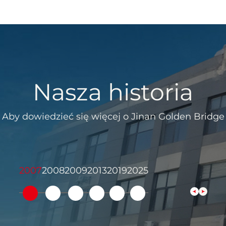
ktuacjami zasilania.
sprzętu; jesteśmy Twoim
ych potrzeb po
emy kompleksową
y zwrot z inwestycji.
kupiony na Kliencie i
Nasza historia
pomoże Ci zbudować
 Wierzymy, że sukces
am znać o swoich
Aby dowiedzieć się więcej o Jinan Golden Bridge
szamy do kontaktu.
2007
2008
2009
2013
2019
2025