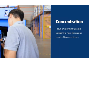
łudniowej, Turcji, Polsce, Meksyku,
Indonezji. Sprawia to, że nie tylko wzmacniamy
le także nieprzerwanie przyswajamy
gie globalne, napędzając innowacje
ientów są naszym napędem – wielu
ów chwali niezawodność naszego sprzętu i
ług.
ridge Precision Machinery Co., Ltd. rozwinęła
technologiczne łączące badania i rozwój,
aż. Nadal dążymy do przełomów
żując się w cyfrową transformację automatyki
arczaniu bardziej efektywnych i
 klientom na całym świecie. W przyszłości
 silnikiem napędowym, który połączy więcej
rając szeroki świat precyzyjnych maszyn i