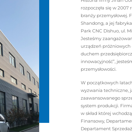
Historia firmy Jinan Go
rozpoczęła się w 2007 r
branży przemysłowej. F
Shandong, a jej fabryk
Park CNC Dishuo, ul. M
Jesteśmy zaangażowani 
urządzeń próżniowych o
duchem przedsiębiorczo
innowacyjność”, jeste
przemysłowości.
W początkowych latach
wyzwania techniczne, 
zaawansowanego sprzę
system produkcji. Firma
w skład której wchodz
Finansowy, Departamen
Departament Sprzedaży