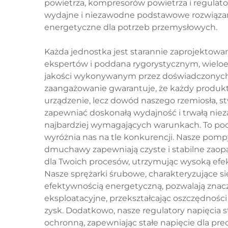
powietrza, kompresorów powietrza i regulator
wydajne i niezawodne podstawowe rozwiązani
energetyczne dla potrzeb przemysłowych.
Każda jednostka jest starannie zaprojektowa
ekspertów i poddana rygorystycznym, wiel
jakości wykonywanym przez doświadczonych
zaangażowanie gwarantuje, że każdy produkt 
urządzenie, lecz dowód naszego rzemiosła, st
zapewniać doskonałą wydajność i trwałą ni
najbardziej wymagających warunkach. To po
wyróżnia nas na tle konkurencji. Nasze pomp
dmuchawy zapewniają czyste i stabilne zaop
dla Twoich procesów, utrzymując wysoką efe
Nasze sprężarki śrubowe, charakteryzujące s
efektywnością energetyczną, pozwalają znac
eksploatacyjne, przekształcając oszczędności
zysk. Dodatkowo, nasze regulatory napięcia s
ochronną, zapewniając stałe napięcie dla pre