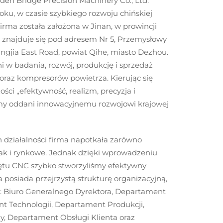
lden Bridge Precision Machinery Co., Ltd.
oku, w czasie szybkiego rozwoju chińskiej
irma została założona w Jinan, w prowincji
a znajduje się pod adresem Nr 5, Przemysłowy
ingjia East Road, powiat Qihe, miasto Dezhou.
w badania, rozwój, produkcję i sprzedaż
raz kompresorów powietrza. Kierując się
ści „efektywność, realizm, precyzja i
śmy oddani innowacyjnemu rozwojowi krajowej
 działalności firma napotkała zarówno
jak i rynkowe. Jednak dzięki wprowadzeniu
tu CNC szybko stworzyliśmy efektywny
 posiada przejrzystą strukturę organizacyjną,
ą: Biuro Generalnego Dyrektora, Departament
t Technologii, Departament Produkcji,
, Departament Obsługi Klienta oraz