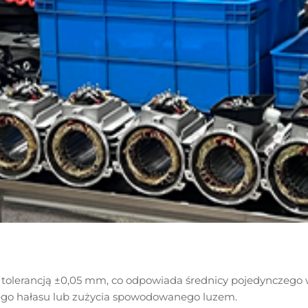
lerancją ±0,05 mm, co odpowiada średnicy pojedynczego wło
ego hałasu lub zużycia spowodowanego luzem.