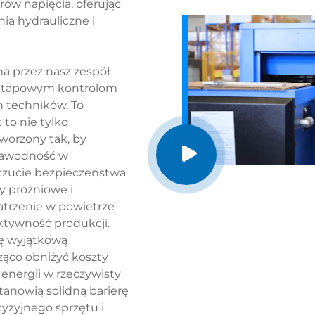
Zjednoczonych, Korei Po
ów napięcia, oferując
Wietnamie, Tajlandii i 
a hydrauliczne i
wpływ naszej marki, a
zaawansowane technolo
na przez nasz zespół
produktowe. Opinie kl
oetapowym kontrolom
zagranicznych partner
 techników. To
skuteczność naszych us
to nie tylko
worzony tak, by
Obecnie Jinan Golden B
ezawodność w
się w przedsiębiorstwo 
czucie bezpieczeństwa
produkcję oraz sprzed
y próżniowe i
technologicznych, anga
atrzenie w powietrze
przemysłowej oraz dost
ktywność produkcji.
niezawodnych rozwiązań
ię wyjątkową
innowacje będą dla nas
ząco obniżyć koszty
"Golden Bridges", otwie
 energii w rzeczywisty
urządzeń.
tanowią solidną barierę
cyzyjnego sprzętu i