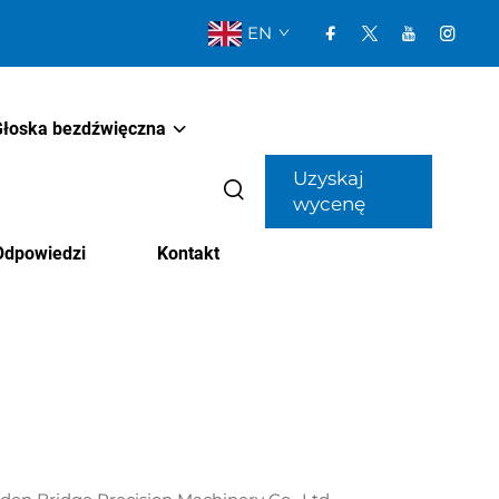
EN
łoska bezdźwięczna
Uzyskaj
wycenę
 Odpowiedzi
Kontakt