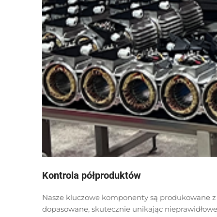
Kontrola półproduktów
Nasze kluczowe komponenty są produkowane z to
dopasowane, skutecznie unikając nieprawidłow