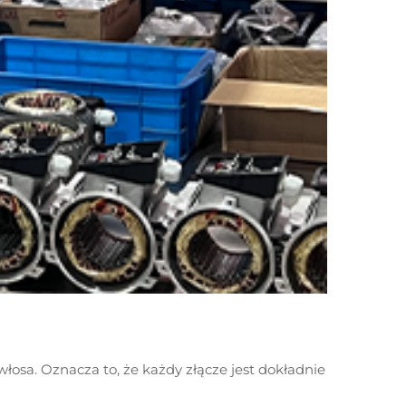
Zestaw p
sa. Oznacza to, że każdy złącze jest dokładnie
Uzyskanie m
modułów or