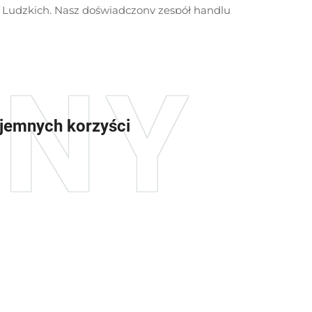
Ludzkich. Nasz doświadczony zespół handlu
ysokiej jakości obsługę online. Dzięki temu
śmy solidne podstawy techniczne i bazę
d rynku krajowego.
unktem zwrotnym. Firma utworzyła wydział
zyskała prawa do importu i eksportu, a jej
ajemnych korzyści
czać na rynek międzynarodowy. Od tego czasu
ny nie tylko zaopatrują wiodące
we, ale są również eksportowane do Europy,
ryki Południowej i Australii. Naszą flagową
awy wysokociśnieniowe, pompy próżniowe z
patkami, pompy próżniowe olejowe, systemy
wietrza oraz regulatory napięcia. Produkty te
iej jakości, otrzymały liczne patenty oraz
emal 20 lat aktywnie uczestniczyliśmy w
gach, w tym w Niemczech, Stanach