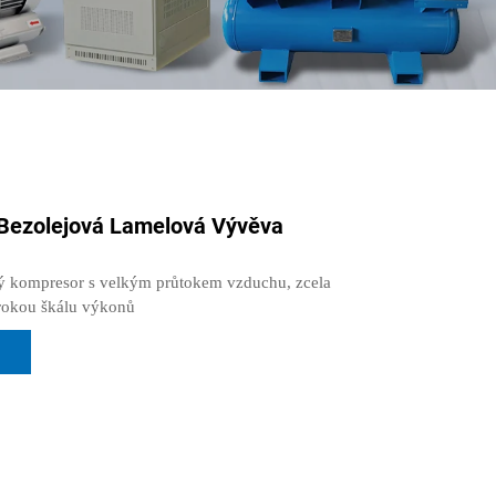
Bezolejová Lamelová Vývěva
ý kompresor s velkým průtokem vzduchu, zcela
irokou škálu výkonů