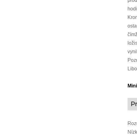
prod
hodi
Krom
osta
čímž
loži
vyni
Poz
Libo
Min
P
Roz
Nízk