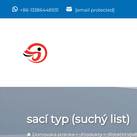
+86-13386448931
[email protected]
sací typ (suchý list)
Domovská stránka
>
Produkty
>
Rotační výv