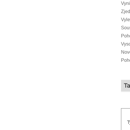
Vyni
Zje
Vyle
Sous
Poho
Vyso
Nové
Poho
Ta
T