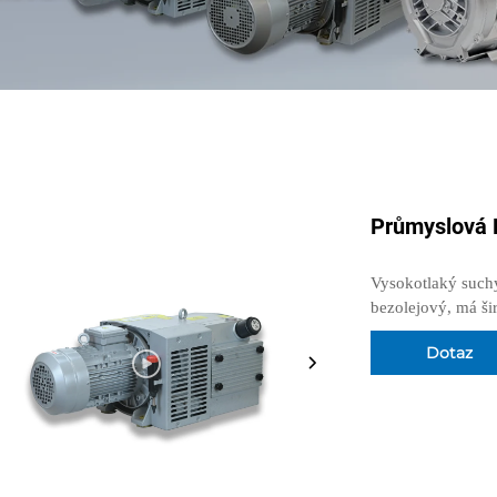
Průmyslová 
Vysokotlaký such
bezolejový, má š
Dotaz