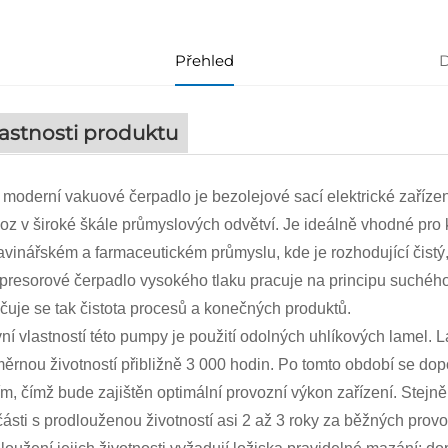
Přehled
D
astnosti produktu
 moderní vakuové čerpadlo je bezolejové sací elektrické zaříz
oz v široké škále průmyslových odvětví. Je ideálně vhodné pro 
avinářském a farmaceutickém průmyslu, kde je rozhodující čist
resorové čerpadlo vysokého tlaku pracuje na principu suchéh
čuje se tak čistota procesů a konečných produktů.
ní vlastností této pumpy je použití odolných uhlíkových lamel. 
ěrnou životností přibližně 3 000 hodin. Po tomto období se do
ím, čímž bude zajištěn optimální provozní výkon zařízení. Stejně
ásti s prodlouženou životností asi 2 až 3 roky za běžných pro