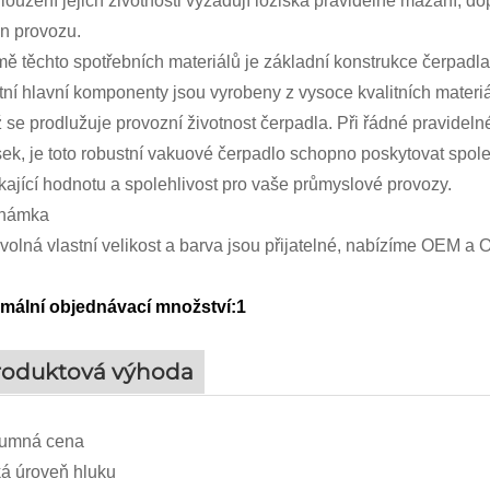
loužení jejich životnosti vyžadují ložiska pravidelné mazání; d
n provozu.
ě těchto spotřebních materiálů je základní konstrukce čerpad
tní hlavní komponenty jsou vyrobeny z vysoce kvalitních materiá
 se prodlužuje provozní životnost čerpadla. Při řádné pravide
sek, je toto robustní vakuové čerpadlo schopno poskytovat spole
kající hodnotu a spolehlivost pro vaše průmyslové provozy.
námka
volná vlastní velikost a barva jsou přijatelné, nabízíme OEM a
imální objednávací množství:1
roduktová výhoda
umná cena
á úroveň hluku