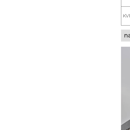
KV
na