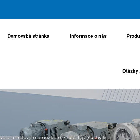
Domovská stránka
Informace o nás
Produ
Otázky 
ěva s lamelovým kroužkem
>
sací typ (suchý list)