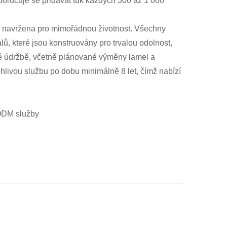
oporučuje se přidávat tuk každých 500 až 1 000
la navržena pro mimořádnou životnost. Všechny
lů, které jsou konstruovány pro trvalou odolnost,
lné údržbě, včetně plánované výměny lamel a
hlivou službu po dobu minimálně 8 let, čímž nabízí
 ODM služby