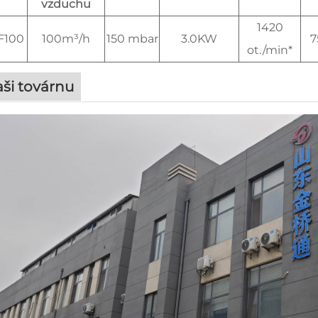
vzduchu
1420
F100
100m³/h
150 mbar
3.0KW
7
ot./min*
ši továrnu