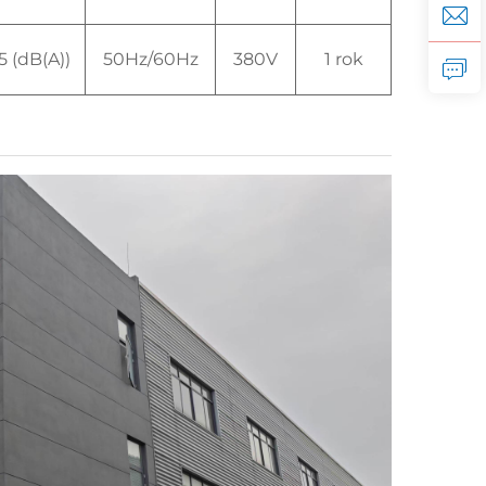
5 (dB(A))
50Hz/60Hz
380V
1 rok