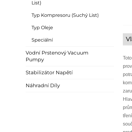
List)
Typ Kompresoru (suchý List)
Typ Oleje
Vl
Speciální
Vodní Prstenový Vacuum
Toto
Pumpy
prov
Stabilizátor Napětí
potr
komp
Náhradní Díly
zaru
Hlav
prům
třen
souč