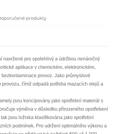
oporučené produkty
ení navržené pro spolehlivý a údržbou nenáročný
kritické aplikace v chemickém, elektronickém,
ý, bezkontaminace provoz. Jako průmyslové
o provozu, čímž odpadá potřeba mazacích olejů a
Lamely jsou koncipovány jako spotřební materiál s
poručuje výměna v důsledku přirozeného opotřebení
 tak jsou ložiska klasifikována jako spotřební
vozních podmínek. Pro udržení optimálního výkonu a