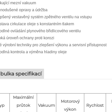
kající mezní vakuum
dnodušené opravy a údržba
pšený vestavěný systém zpětného ventilu na vstupu
tava cirkulace oleje s konstantním tlakem
dlné ovládání plynového břidlicového ventilu
ká úroveň ochrany proti korozi
 výrobní techniky pro zlepšení výkonu a servisní přístupnost
dlná kontrola a výměna hladiny oleje
bulka specifikací
Maximální
Motorový
yp
průtok
Vakuum
Rychlost
výkon