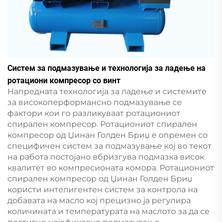
Систем за подмазување и технологија за ладење на
ротациони компресор со винт
Напредната технологија за ладење и системите
за високоперформансно подмазување се
фактори кои го разликуваат ротациониот
спирален компресор. Ротациониот спирален
компресор од Џинан Голден Бриџ е опремен со
специфичен систем за подмазување кој во текот
на работа постојано вбризгува подмазка висок
квалитет во компресионата комора. Ротациониот
спирален компресор од Џинан Голден Бриџ
користи интелигентен систем за контрола на
добавата на масло кој прецизно ја регулира
количината и температурата на маслото за да се