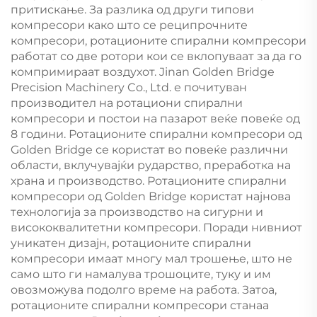
притискање. За разлика од други типови
компресори како што се реципрочните
компресори, ротационите спирални компресори
работат со две ротори кои се вклопуваат за да го
компримираат воздухот. Jinan Golden Bridge
Precision Machinery Co., Ltd. е почитуван
производител на ротациони спирални
компресори и постои на пазарот веќе повеќе од
8 години. Ротационите спирални компресори од
Golden Bridge се користат во повеќе различни
области, вклучувајќи рударство, преработка на
храна и производство. Ротационите спирални
компресори од Golden Bridge користат најнова
технологија за производство на сигурни и
висококвалитетни компресори. Поради нивниот
уникатен дизајн, ротационите спирални
компресори имаат многу мал трошење, што не
само што ги намалува трошоците, туку и им
овозможува подолго време на работа. Затоа,
ротационите спирални компресори станаа