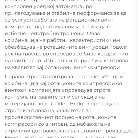
контролен уред кој автоматизира
прилагодување и стабилна перформанса за да
се осигури работата на ротациониот винт
компресор под оптимални услови и да се
избегне непотребно трошење. Оваа
комбинација на работни карактеристики им
обезбедува на ротационите винт уреди подолг
век на траење во споредба со било кој друг тип
на компресор. Избор на материјали и контрола
на квалитет кај ротациони винт компресори
Поради строгата контрола на трошењето при
комбинација кај ротационите компресори со
винтови, компанијата спроведува строга
контрола на квалитетот и селекција на
материјали. Jinan Golden Bridge спроведува
строга контрола на квалитетот во
производствениот процес на ротационите
компресори со винтови, од набавката на
сировини до проверката на готовите производи.
Компанијата користи отпорен ливен челик,