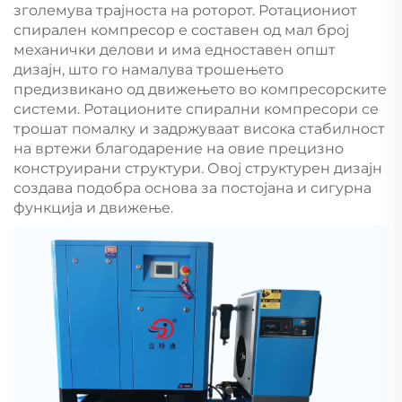
зголемува трајноста на роторот. Ротациониот
спирален компресор е составен од мал број
механички делови и има едноставен општ
дизајн, што го намалува трошењето
предизвикано од движењето во компресорските
системи. Ротационите спирални компресори се
трошат помалку и задржуваат висока стабилност
на вртежи благодарение на овие прецизно
конструирани структури. Овој структурен дизајн
создава подобра основа за постојана и сигурна
функција и движење.