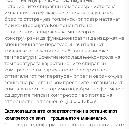
постигне најефикасно подмазување.
Ротационите спирални компресори исто така
имаат високо ефикасен систем за ладење кој
брзо го отстранува топлинскиот товар настанат
при компресијата. Компонентите на
ротациониот спирален компресор се
конструирани да функционираат и да издржат на
специфична температура. Значителниот
трошење е резултат од работата на високи
температури. Ефективното ладење/контрола на
температурата кај ротационите спирални
компресори ги одржува компресорите во
оптималниот температурен опсег и овозможува
ефикасна работа на компресорите. Ротациониот
спирален компресор има подобри перформанси
од другите типови компресори во поглед на
отпорноста на трошење. لاسئلة المستقبل
Експлоатационите карактеристики на ротациониот
компресор со винт – трошењето е минимално.
Со оглед на униформната работа на ротационите