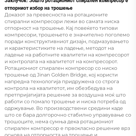
Заклучок: Зошто ротациониот спирален компресор е
отпорниот избор на трошење
Доказот за превесноста на ротационите
спирални компресори лежи во самата ниска
отпорност на трошење. Кај повеќето типови
компресори, трошењето е значително поголемо
поради конструктивниот дизајн, подмазувањето
и карактеристиките на ладење, методот на
ладење на работните квалитети на компресорот
и контролата на квалитетот на компресорот.
Ротациониот спирален компресор со ниско
трошење од Jinan Golden Bridge, кој користи
напредна технологија придружена со строга
контрола на квалитетот, им обезбедува на
претпријатијата решение за воздушна моќ што
работи со помало трошење и ниска потреба од
одржување. Во производствени средини каде
што се бара долгорочно стабилно управување со
трошоците, нема сумња дека ротациониот
спирален компресор е првокласно решение врз
основа на отпорноста на трошење и