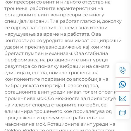
компресори со винт и нивното отсуство на
трошење, работните карактеристики на
ротационите винт компресори се многу
специјализирани. Тие работат глатко и, доколку
се одржуваат правилно, нема значителни
нарушувања за време на работата. Ова
контрастира со уредите кои имаат реципрочни
удари и прекинувано движење кај кои има
брегаст пумпен механизам. Ова стабилна
перформанса на ротационите винт уреди
резултира со помалку вибрации на самата
единица и, со тоа, помало трошење на
компонентите поврзани со апсорбција на
вибрациската енергија. Повеќе од тоа,
ротационите винт уреди имаат голем опсег на
променлива моќ. Со можноста за прилагодување
на излезот според стварните потреби, се
елиминира трошењето кое произлегува од
продолжено и прекумерно работење на
максимална моќ. Ротационите винт уреди на
Golden Bridge се опремени со интелигентен