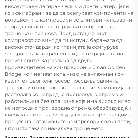
високотраен легиран челик и други материјали
кои се избрани за да се осигураат компоненти на
ротационите компресори со винтови направени
според високи стандарди на отпорност кон
трошење и трајност. Пред ротациониот
компресор со винт да ги испуни барањата од
високи стандарди, компанијата ја осигурува
отпорноста кон трошење и долготрајноста на
производите. За разлика од други
производители на компресори, и Jinan Golden
Bridge, кои немаат иста ниво на ангажман кон
квалитет, овој компресор поседува одлична
трајност и отпорност кон трошење. Компанијата
располага со напредна производна опрема и
работилница без прашина која има високо ниво
на напредна производна опрема, обезбедувајќи
висок квалитет на осигурување на производниот
процес на ротационите компресори со винтови,
што исто така го намалува трошењето.