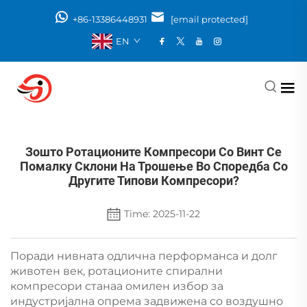
+86-13386448931
[email protected]
EN
Зошто Ротационите Компресори Со Винт Се
Помалку Склони На Трошење Во Споредба Со
Другите Типови Компресори?
Time: 2025-11-22
Поради нивната одлична перформанса и долг
животен век, ротационите спирални
компресори станаа омилен избор за
индустријална опрема задвижена со воздушно