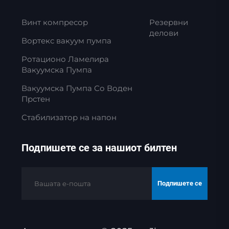
Винт компресор
Резервни
делови
Вортекс вакуум пумпа
Ротационо Ламелира
Вакуумска Пумпа
Вакуумска Пумпа Со Воден
Прстен
Стабилизатор на напон
Подпишете се за нашиот билтен
Подпишете се