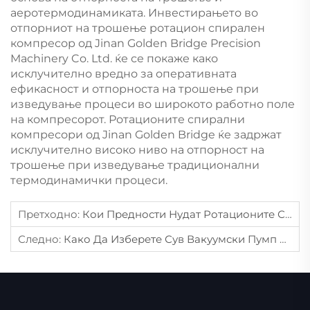
аеротермодинамиката. Инвестирањето во
отпорниот на трошење ротацион спирален
компресор од Jinan Golden Bridge Precision
Machinery Co. Ltd. ќе се покаже како
исклучително вредно за оперативната
ефикасност и отпорноста на трошење при
изведување процеси во широкото работно поле
на компресорот. Ротационите спирални
компресори од Jinan Golden Bridge ќе задржат
исклучително високо ниво на отпорност на
трошење при изведување традиционални
термодинамички процеси.
Претходно:
Кои Предности Нудат Ротационите Спирални Компресори За Индустријални Операции 24/7?
Следно:
Како Да Изберете Сув Вакуумски Пумп Кој Ќе Ги Исполнува Стандардите За Чистота Во Фармацевтските Погони?