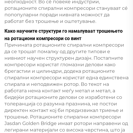
неопходност. Во сé повеќе индустрии,
ротационите спирални компресори стануваат сé
попопуларни поради нивната можност да
работат без трошење и оштетување.
Како научните структури го намалуваат трошењето
на ротациони компресори со винт
Причината ротационите спирални компресори
да се трошат помалку од другите типови е
нивниот научен структурен дизајн. Постапните
компресори користат гломазни делови како
брегастии и цилиндри, додека ротационите
спирални компресори користат една единствена
спирала и неподвижен ротор. Во текот на
работата нема контакт меѓу метал и метал, а
бидејќи ротационите делови се изработени со
толеранција со разумна празнина, не постои
директен контакт кој би предизвикал триење и
трошење. Ротационите спирални компресори
Jasdan Golden Bridge имаат ротори направени од
легирани материјали со висока чврстина, што ја