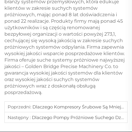
branży systemów przemysłowych, która edukuje
klientów w zakresie suchych systemów
próżniowych, mając ponad 8 lat doświadczenia i
ponad 22 realizacje. Produkty firmy mają ponad 45
użytkowników i są częścią renomowanej
bezpyłowej organizacji o wartości powyżej 273,1,
cechującej się wysoką jakością w zakresie suchych
próżniowych systemów odpylania. Firma zapewnia
wysokiej jakości wsparcie posprzedażowe klientów.
Firma oferuje suche systemy próżniowe najwyższej
jakości – Golden Bridge Precise Machinery Co. to
gwarancja wysokiej jakości systemów dla klientów
oraz wysokiej jakości suchych systemów
próżniowych wraz z doskonałą obsługą
posprzedażową.
Poprzedni:
Dlaczego Kompresory Śrubowe Są Mniej Narażone Na Zużycie W Porównaniu Z Innymi Typami Kompresorów?
Następny :
Dlaczego Pompy Próżniowe Suchego Działania Wymagają Mniejszego Serwisowania Niż Pompy Próżniowe Z Uszczelnieniem Olejowym?