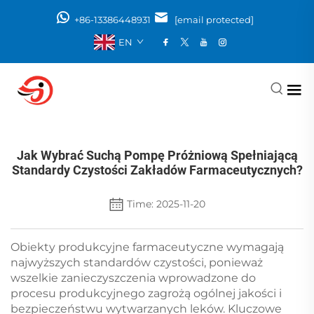
+86-13386448931
[email protected]
EN
Jak Wybrać Suchą Pompę Próżniową Spełniającą
Standardy Czystości Zakładów Farmaceutycznych?
Time: 2025-11-20
Obiekty produkcyjne farmaceutyczne wymagają
najwyższych standardów czystości, ponieważ
wszelkie zanieczyszczenia wprowadzone do
procesu produkcyjnego zagrożą ogólnej jakości i
bezpieczeństwu wytwarzanych leków. Kluczowe