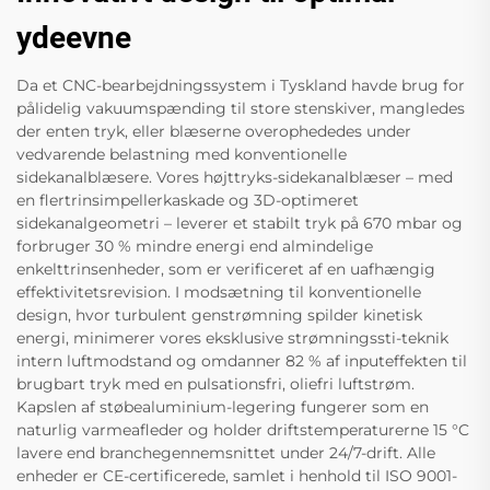
ydeevne
Da et CNC-bearbejdningssystem i Tyskland havde brug for
pålidelig vakuumspænding til store stenskiver, mangledes
der enten tryk, eller blæserne overophededes under
vedvarende belastning med konventionelle
sidekanalblæsere. Vores højttryks-sidekanalblæser – med
en flertrinsimpellerkaskade og 3D-optimeret
sidekanalgeometri – leverer et stabilt tryk på 670 mbar og
forbruger 30 % mindre energi end almindelige
enkelttrinsenheder, som er verificeret af en uafhængig
effektivitetsrevision. I modsætning til konventionelle
design, hvor turbulent genstrømning spilder kinetisk
energi, minimerer vores eksklusive strømningssti-teknik
intern luftmodstand og omdanner 82 % af inputeffekten til
brugbart tryk med en pulsationsfri, oliefri luftstrøm.
Kapslen af støbealuminium-legering fungerer som en
naturlig varmeafleder og holder driftstemperaturerne 15 °C
lavere end branchegennemsnittet under 24/7-drift. Alle
enheder er CE-certificerede, samlet i henhold til ISO 9001-