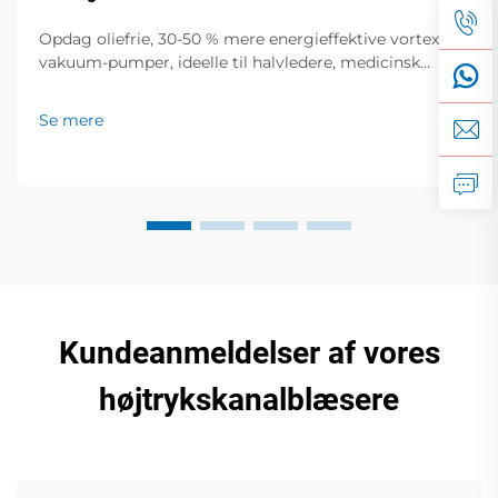
Opdag oliefrie, 30-50 % mere energieffektive vortex-
vakuum-pumper, ideelle til halvledere, medicinsk
udstyr og fødevareemballering. Nul forurening, lav
støj, global support. Anmod om et tilbud i dag.
Se mere
Kundeanmeldelser af vores
højtrykskanalblæsere