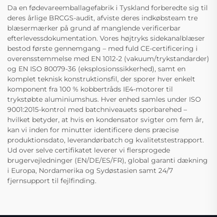
Da en fødevareemballagefabrik i Tyskland forberedte sig til
deres årlige BRCGS-audit, afviste deres indkøbsteam tre
blæsermærker på grund af manglende verificerbar
efterlevessdokumentation. Vores højtryks sidekanalblæser
bestod første gennemgang – med fuld CE-certificering i
overensstemmelse med EN 1012-2 (vakuum/trykstandarder)
og EN ISO 80079-36 (eksplosionssikkerhed), samt en
komplet teknisk konstruktionsfil, der sporer hver enkelt
komponent fra 100 % kobbertråds IE4-motorer til
trykstøbte aluminiumshus. Hver enhed samles under ISO
9001:2015-kontrol med batchniveauets sporbarehed –
hvilket betyder, at hvis en kondensator svigter om fem år,
kan vi inden for minutter identificere dens præcise
produktionsdato, leverandørbatch og kvalitetstestrapport.
Ud over selve certifikatet leverer vi flersprogede
brugervejledninger (EN/DE/ES/FR), global garanti dækning
i Europa, Nordamerika og Sydøstasien samt 24/7
fjernsupport til fejlfinding.