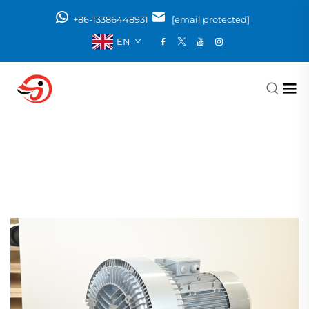
+86-13386448931
[email protected]
EN