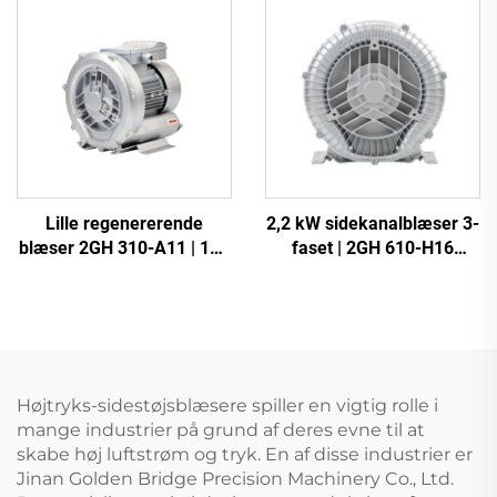
Lille regenererende
2,2 kW sidekanalblæser 3-
blæser 2GH 310-A11 | 110
faset | 2GH 610-H16
m³/t luftstrøm til spa og
højtryksringblæser til CNC
dam
og beluftning
Højtryks-sidestøjsblæsere spiller en vigtig rolle i
mange industrier på grund af deres evne til at
skabe høj luftstrøm og tryk. En af disse industrier er
Jinan Golden Bridge Precision Machinery Co., Ltd.