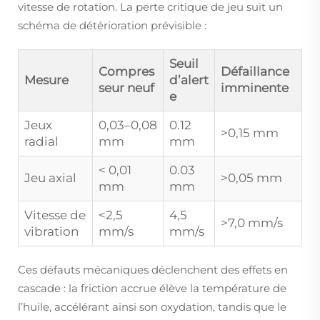
vitesse de rotation. La perte critique de jeu suit un
schéma de détérioration prévisible :
Seuil
Compres
Défaillance
Mesure
d’alert
seur neuf
imminente
e
Jeux
0,03–0,08
0.12
>0,15 mm
radial
mm
mm
< 0,01
0.03
Jeu axial
>0,05 mm
mm
mm
Vitesse de
<2,5
4,5
>7,0 mm/s
vibration
mm/s
mm/s
Ces défauts mécaniques déclenchent des effets en
cascade : la friction accrue élève la température de
l’huile, accélérant ainsi son oxydation, tandis que le