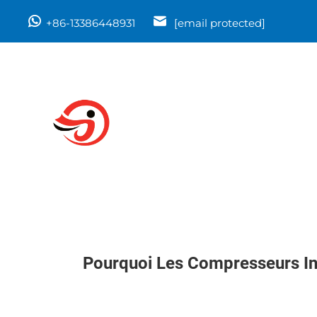
+86-13386448931
[email protected]
Pourquoi Les Compresseurs Ind