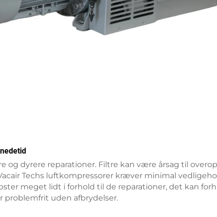
 nedetid
re og dyrere reparationer. Filtre kan være årsag til over
Vacair Techs luftkompressorer kræver minimal vedligehol
oster meget lidt i forhold til de reparationer, det kan fo
er problemfrit uden afbrydelser.