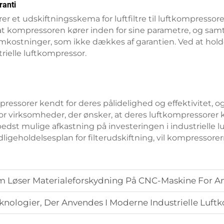
ranti
r et udskiftningsskema for luftfiltre til luftkompressore
, at kompressoren kører inden for sine parametre, og samt
mkostninger, som ikke dækkes af garantien. Ved at holde
trielle luftkompressor.
ompressorer kendt for deres pålidelighed og effektivitet, 
 For virksomheder, der ønsker, at deres luftkompressorer k
 bedst mulige afkastning på investeringen i industrielle l
 vedligeholdelsesplan for filterudskiftning, vil kompress
Løser Materialeforskydning På CNC-Maskine For A
nologier, Der Anvendes I Moderne Industrielle Luft