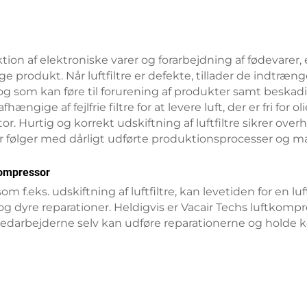
ion af elektroniske varer og forarbejdning af fødevarer,
e produkt. Når luftfiltre er defekte, tillader de indtrænge
, og som kan føre til forurening af produkter samt beska
ængige af fejlfrie filtre for at levere luft, der er fri for 
Hurtig og korrekt udskiftning af luftfiltre sikrer overh
ølger med dårligt udførte produktionsprocesser og mas
tkompressor
 f.eks. udskiftning af luftfiltre, kan levetiden for en l
dyre reparationer. Heldigvis er Vacair Techs luftkomp
 medarbejderne selv kan udføre reparationerne og holde 