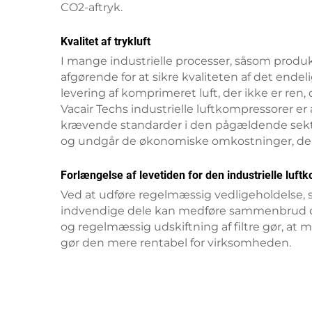
CO2-aftryk.
Kvalitet af trykluft
I mange industrielle processer, såsom produkt
afgørende for at sikre kvaliteten af det endelig
levering af komprimeret luft, der ikke er ren
Vacair Techs industrielle luftkompressorer er afh
krævende standarder i den pågældende sektor. 
og undgår de økonomiske omkostninger, der f
Forlængelse af levetiden for den industrielle luf
Ved at udføre regelmæssig vedligeholdelse, som
indvendige dele kan medføre sammenbrud og 
og regelmæssig udskiftning af filtre gør, at
gør den mere rentabel for virksomheden.