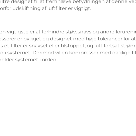
filtre designet til at fremhæve betydningen af denne ve
r udskiftning af luftfilter er vigtigt.
en vigtigste er at forhindre støv, snavs og andre forureni
essorer er bygget og designet med høje tolerancer for at
 et filter er snavset eller tilstoppet, og luft fortsat strøm
d i systemet. Derimod vil en kompressor med daglige filt
holder systemet i orden.