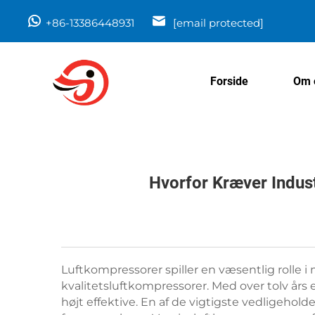
+86-13386448931
[email protected]
Forside
Om 
Hvorfor Kræver Indust
Luftkompressorer spiller en væsentlig rolle i 
kvalitetsluftkompressorer. Med over tolv års er
højt effektive. En af de vigtigste vedligeholde