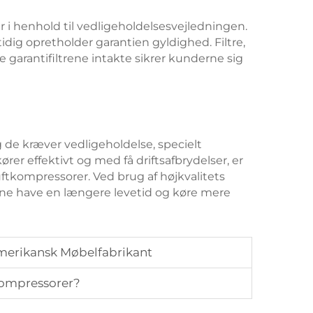
r i henhold til vedligeholdelsesvejledningen.
idig opretholder garantien gyldighed. Filtre,
 garantifiltrene intakte sikrer kunderne sig
og de kræver vedligeholdelse, specielt
ører effektivt og med få driftsafbrydelser, er
uftkompressorer. Ved brug af højkvalitets
orerne have en længere levetid og køre mere
merikansk Møbelfabrikant
kompressorer?