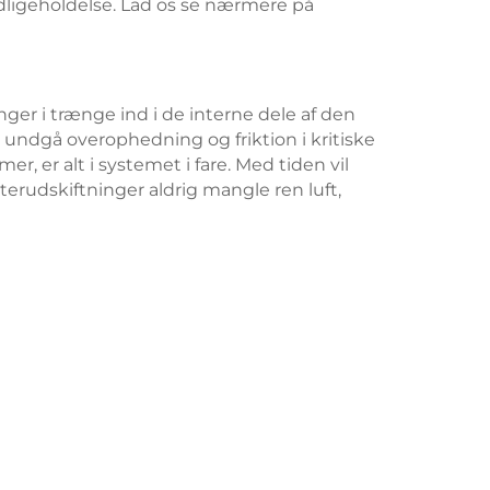
dligeholdelse. Lad os se nærmere på
nger i trænge ind i de interne dele af den
 undgå overophedning og friktion i kritiske
mer, er alt i systemet i fare. Med tiden vil
erudskiftninger aldrig mangle ren luft,