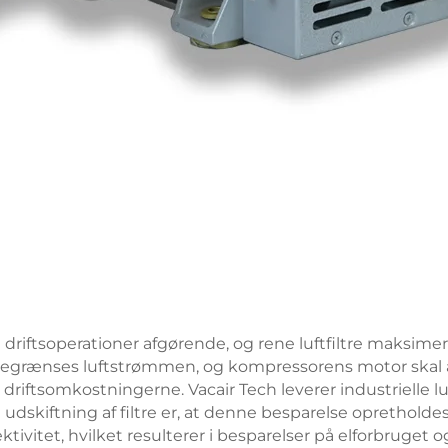
 i driftsoperationer afgørende, og rene luftfiltre maksimere
, begrænses luftstrømmen, og kompressorens motor skal ar
r driftsomkostningerne. Vacair Tech leverer industrielle l
dskiftning af filtre er, at denne besparelse opretholdes. 
tivitet, hvilket resulterer i besparelser på elforbruget o