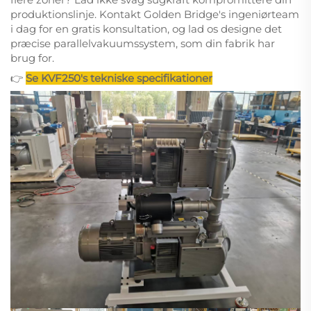
produktionslinje. Kontakt Golden Bridge's ingeniørteam
i dag for en gratis konsultation, og lad os designe det
præcise parallelvakuumssystem, som din fabrik har
brug for.
👉
Se KVF250's tekniske specifikationer