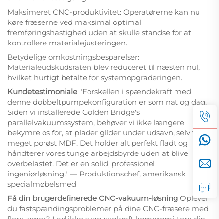
Maksimeret CNC-produktivitet: Operatørerne kan nu
køre fræserne ved maksimal optimal
fremføringshastighed uden at skulle standse for at
kontrollere materialejusteringen.
Betydelige omkostningsbesparelser:
Materialeudskudsraten blev reduceret til næsten nul,
hvilket hurtigt betalte for systemopgraderingen.
Kundetestimoniale
"Forskellen i spændekraft med
denne dobbeltpumpekonfiguration er som nat og dag.
Siden vi installerede Golden Bridge's
parallelvakuumssystem, behøver vi ikke længere
bekymre os for, at plader glider under udsavn, selv ved
meget porøst MDF. Det holder alt perfekt fladt og
håndterer vores tunge arbejdsbyrde uden at blive
overbelastet. Det er en solid, professionel
ingeniørløsning." — Produktionschef, amerikansk
specialmøbelsmed
Få din brugerdefinerede CNC-vakuum-løsning
Oplever
du fastspændingsproblemer på dine CNC-fræsere med
flere zoner? Lad ikke svag sugkraft kompromittere din