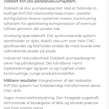
Dobbelt KVF250-parallelvakuumsystem
.
Dobbelt så stor pumpekapacitet: Ved at forbinde to
kraftige KVF250 rotationslamelpumper i parallel
konfiguration leverer systemet massiv, kontinuerlig
luftstrøm for øjeblikkelig kompensation af eventuel
lufttab gennem det porøse træ.
Urokkelig spændekraft: Det synkroniserede system
opretholder et dybt, stabilt vakuum over hele CNC-
spoilboardet og fastholder endda de mest buede eller
udfordrende plader på plads.
Industriel redundanthed: Dobbelt-pumpedesignet
sikrer høj pålidelighed. Det håndterer nemt
topbelastninger og giver ro og tryghed under
kontinuerlige, tunge produktionsskifter.
Målbare resultater
Integrationen af det dobbelte
KVF250-system har fuldstændigt transformeret deres
CNC-drift:
Ingen materialeforskydning: Den forøgede sugekraft
eliminerede al bevægelse af dele og sikrede præcise
snit hver eneste gang.