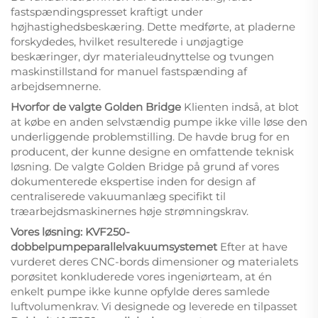
fastspændingspresset kraftigt under
højhastighedsbeskæring. Dette medførte, at pladerne
forskydedes, hvilket resulterede i unøjagtige
beskæringer, dyr materialeudnyttelse og tvungen
maskinstillstand for manuel fastspænding af
arbejdsemnerne.
Hvorfor de valgte Golden Bridge
Klienten indså, at blot
at købe en anden selvstændig pumpe ikke ville løse den
underliggende problemstilling. De havde brug for en
producent, der kunne designe en omfattende teknisk
løsning. De valgte Golden Bridge på grund af vores
dokumenterede ekspertise inden for design af
centraliserede vakuumanlæg specifikt til
træarbejdsmaskinernes høje strømningskrav.
Vores løsning: KVF250-
dobbelpumpeparallelvakuumsystemet
Efter at have
vurderet deres CNC-bords dimensioner og materialets
porøsitet konkluderede vores ingeniørteam, at én
enkelt pumpe ikke kunne opfylde deres samlede
luftvolumenkrav. Vi designede og leverede en tilpasset