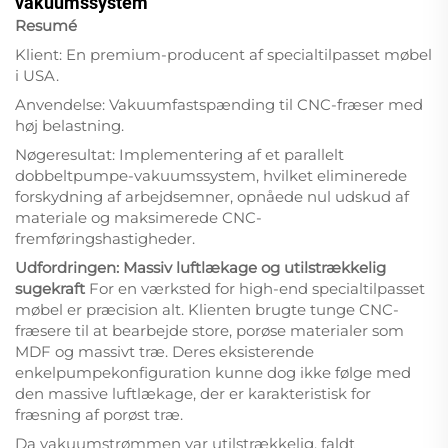
vakuumssystem
Resumé
Klient: En premium-producent af specialtilpasset møbel
i USA.
Anvendelse: Vakuumfastspænding til CNC-fræser med
høj belastning.
Nøgeresultat: Implementering af et parallelt
dobbeltpumpe-vakuumssystem, hvilket eliminerede
forskydning af arbejdsemner, opnåede nul udskud af
materiale og maksimerede CNC-
fremføringshastigheder.
Udfordringen: Massiv luftlækage og utilstrækkelig
sugekraft
For en værksted for high-end specialtilpasset
møbel er præcision alt. Klienten brugte tunge CNC-
fræsere til at bearbejde store, porøse materialer som
MDF og massivt træ. Deres eksisterende
enkelpumpekonfiguration kunne dog ikke følge med
den massive luftlækage, der er karakteristisk for
fræsning af porøst træ.
Da vakuumstrømmen var utilstrækkelig, faldt