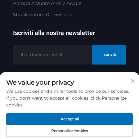
Pompa A Vuoto Anello Acqua
Stabilizzatore Di Tensione
Iscriviti alla nostra newsletter
Iscriviti
We value your privacy
Diritti d'autore © 2025 di Jinan Golden
Bridge Precision Machinery Co.ltd
We use cookies and similar tools to provide our services.
If you don't want to accept all cookies, click Personalize
Informativa sulla privacy
cookies.
Scorri verso l'alto
Accept all
Personalize cookies
Homepage
Prodotto
Circa
CONTATTO