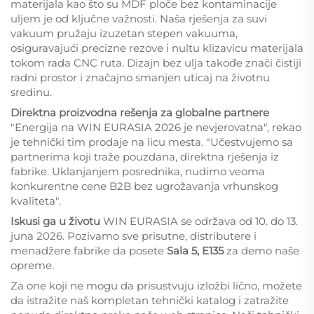
materijala kao što su MDF ploče bez kontaminacije
uljem je od ključne važnosti. Naša rješenja za suvi
vakuum pružaju izuzetan stepen vakuuma,
osiguravajući precizne rezove i nultu klizavicu materijala
tokom rada CNC ruta. Dizajn bez ulja takođe znači čistiji
radni prostor i značajno smanjen uticaj na životnu
sredinu.
Direktna proizvodna rešenja za globalne partnere
"Energija na WIN EURASIA 2026 je nevjerovatna", rekao
je tehnički tim prodaje na licu mesta. "Učestvujemo sa
partnerima koji traže pouzdana, direktna rješenja iz
fabrike. Uklanjanjem posrednika, nudimo veoma
konkurentne cene B2B bez ugrožavanja vrhunskog
kvaliteta".
Iskusi ga u životu
WIN EURASIA se održava od 10. do 13.
juna 2026. Pozivamo sve prisutne, distributere i
menadžere fabrike da posete
Sala 5, E135
za demo naše
opreme.
Za one koji ne mogu da prisustvuju izložbi lično, možete
da istražite naš kompletan tehnički katalog i zatražite