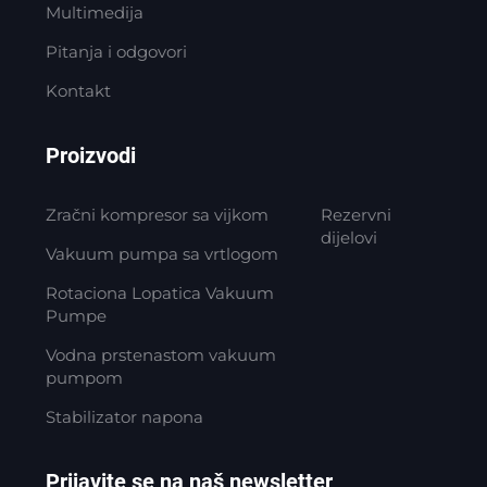
Multimedija
Pitanja i odgovori
Kontakt
Proizvodi
Zračni kompresor sa vijkom
Rezervni
dijelovi
Vakuum pumpa sa vrtlogom
Rotaciona Lopatica Vakuum
Pumpe
Vodna prstenastom vakuum
pumpom
Stabilizator napona
Prijavite se na naš newsletter