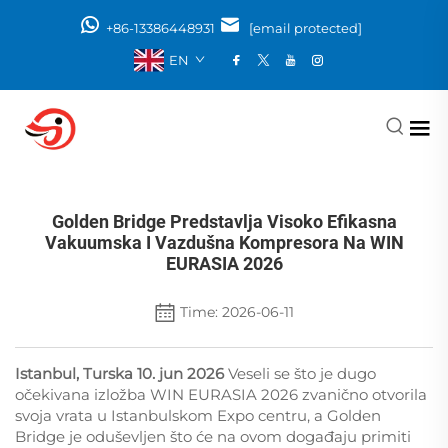
+86-13386448931
[email protected]
EN
Golden Bridge Predstavlja Visoko Efikasna
Vakuumska I Vazdušna Kompresora Na WIN
EURASIA 2026
Time: 2026-06-11
Istanbul, Turska 10. jun 2026
Veseli se što je dugo
očekivana izložba WIN EURASIA 2026 zvanično otvorila
svoja vrata u Istanbulskom Expo centru, a Golden
Bridge je oduševljen što će na ovom događaju primiti