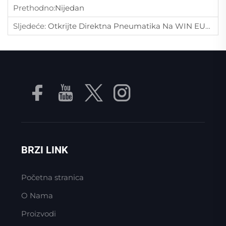
Prethodno:
Nijedan
Sljedeće:
Otkrijte Direktna Pneumatika Na WIN EURASIA 2026: Zlatni Most Jinan Vas Poziva U Istanbul
BRZI LINK
Početna stranica
O Nama
Proizvodi