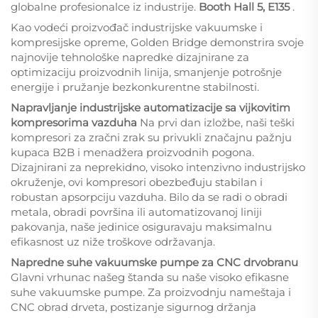
globalne profesionalce iz industrije.
Booth Hall 5, E135
.
Kao vodeći proizvođač industrijske vakuumske i
kompresijske opreme, Golden Bridge demonstrira svoje
najnovije tehnološke napredke dizajnirane za
optimizaciju proizvodnih linija, smanjenje potrošnje
energije i pružanje bezkonkurentne stabilnosti.
Napravljanje industrijske automatizacije sa vijkovitim
kompresorima vazduha
Na prvi dan izložbe, naši teški
kompresori za zračni zrak su privukli značajnu pažnju
kupaca B2B i menadžera proizvodnih pogona.
Dizajnirani za neprekidno, visoko intenzivno industrijsko
okruženje, ovi kompresori obezbeđuju stabilan i
robustan apsorpciju vazduha. Bilo da se radi o obradi
metala, obradi površina ili automatizovanoj liniji
pakovanja, naše jedinice osiguravaju maksimalnu
efikasnost uz niže troškove održavanja.
Napredne suhe vakuumske pumpe za CNC drvobranu
Glavni vrhunac našeg štanda su naše visoko efikasne
suhe vakuumske pumpe. Za proizvodnju nameštaja i
CNC obrad drveta, postizanje sigurnog držanja