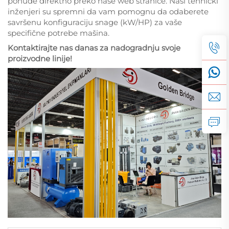
ponude direktno preko naše web stranice. Naši tehnički
inženjeri su spremni da vam pomognu da odaberete
savršenu konfiguraciju snage (kW/HP) za vaše
specifične potrebe mašina.
Kontaktirajte nas danas za nadogradnju svoje
proizvodne linije!