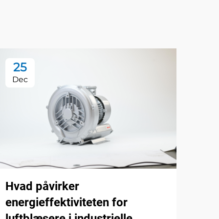
25
2
Dec
De
Hvad påvirker
energieffektiviteten for
luftblæsere i industrielle