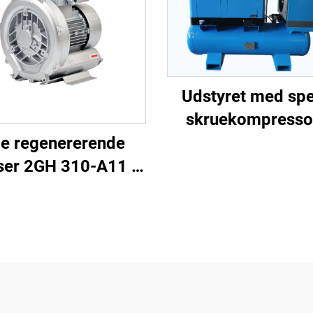
Udstyret med spe
skruekompressor
laserudskærin
lle regenererende
ser 2GH 310-A11 |
 m³/t luftstrøm til
spa og dam