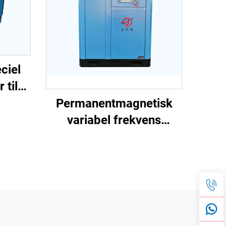
ciel
 til
g
Permanentmagnetisk
variabel frekvens
skruekompressor