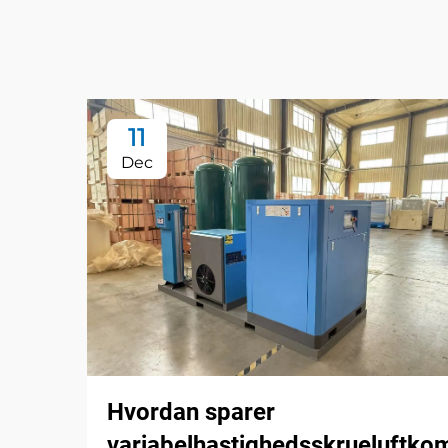
11
Dec
Hvordan sparer
variabelhastighedsskrueluftko