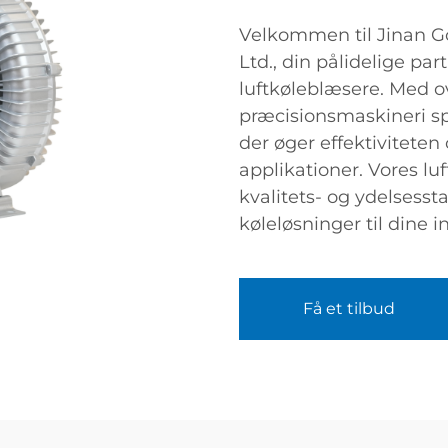
Velkommen til Jinan Go
Ltd., din pålidelige pa
luftkøleblæsere. Med ove
præcisionsmaskineri spe
der øger effektiviteten 
applikationer. Vores lu
kvalitets- og ydelsesst
køleløsninger til dine i
Få et tilbud