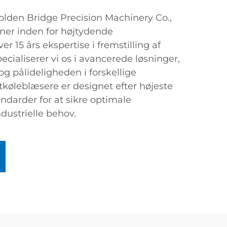
lden Bridge Precision Machinery Co.,
rtner inden for højtydende
r 15 års ekspertise i fremstilling af
cialiserer vi os i avancerede løsninger,
og pålideligheden i forskellige
ftkøleblæsere er designet efter højeste
andarder for at sikre optimale
ndustrielle behov.