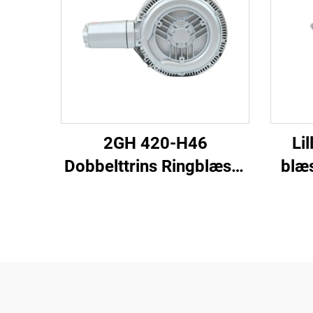
2GH 420-H46
Li
Dobbelttrins Ringblæser
blæ
| 2,2 kW 3-faset
110
Højtryksluftpumpe