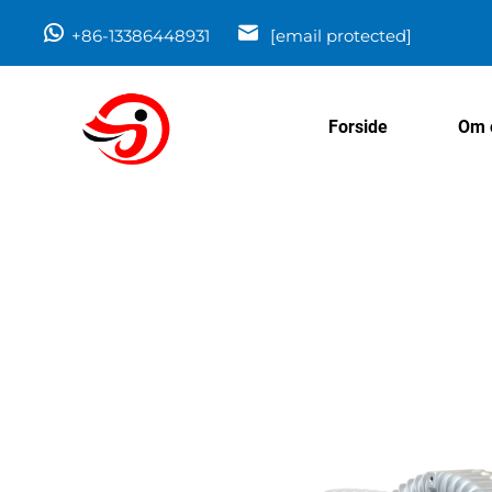
+86-13386448931
[email protected]
Forside
Om 