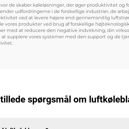
, hvor de skaber køleløsninger, der øger produktivitet og
der udfordringerne i de forskellige industrier, de arbejde
tivitet ved at levere højere end gennemsnitlig luftstrøm
de vores produkter ved brug af forskellige højteknologis
per med at reducere den negative indvirkning, din virkso
ed at supplere vores systemer med den support og de tjene
vitet.
stillede spørgsmål om luftkøleb