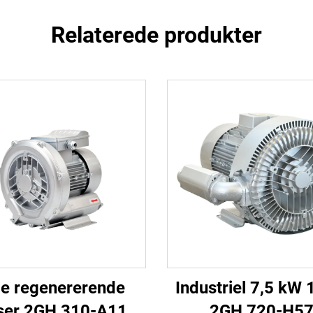
Relaterede produkter
lle regenererende
Industriel 7,5 kW 
ser 2GH 310-A11 |
2GH 720-H5