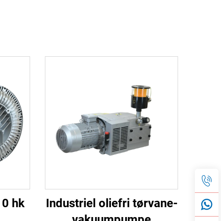
10 hk
Industriel oliefri tørvane-
7
vakuumpumpe