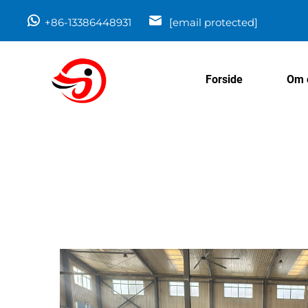
+86-13386448931
[email protected]
Forside
Om 