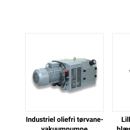
Industriel oliefri tørvane-
Li
vakuumpumpe
blæ