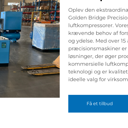
Oplev den ekstraordinæ
Golden Bridge Precisio
luftkompressorer. Vores
krævende behov af forsk
og ydelse. Med over 15 
præcisionsmaskiner er vi
løsninger, der øger pro
kommersielle luftkomp
teknologi og er kvalitet
ideelle valg for virkso
Få et tilbud