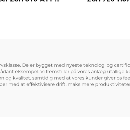
 m³/t luftstrøm til
ringeblæser
spa og dam
rvsklasse. De er bygget med nyeste teknologi og certificer
sådant eksempel. Vi fremstiller på vores anlæg utallige 
ion og kvalitet, samtidig med at vores kunder giver os fe
per med at effektivisere drift, maksimere produktivite