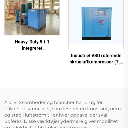
Heavy-Duty 5-i-1
integreret
skrueluftkompressor til
Industriel VSD roterende
laserskæring (16 bar /
skrueluftkompressor (7,5
1200 L tank)
kW – 280 kW)
Alle virksomheder og brancher har brug for
pålidelige værktøjer, som leverer en konstant, nem
og stabil luftstrøm til enhver opgave, der skal
udføres. Disse værktøjer ydermere giver mobilitet
og effektivitet til professionel og privat brug.