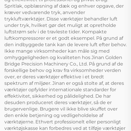
Spritlak, opblæsning af dæk og enhver opgave, der
kræver vedvarende tryk, anvender
trykluftværktøjer. Disse værktøjer behandler luft
under tryk, hvilket gør det muligt at opretholde
luftstrøm selv i de travleste tider. Kompakte
luftkompressorer er et godt eksempel. På grund af
den indbyggede tank kan de levere luft efter behov.
Ikke mange virksomheder kan måle sig med
omhyggeligheden og kvaliteten hos Jinan Golden
Bridge Precision Machinery Co., Ltd. På grund af de
forskellige behov og krav fra virksomheder verden
over, er deres værktøjer effektive i et bredt
spektrum af miljøer. Jinan er også stolte af, at deres
værktøjer opfylder internationale standarder for
effektivitet, sikkerhed og pålidelighed. De har
desuden produceret deres værktøjer, så de er
brugervenlige. Brugere vil ikke blive skuffet over
den enkle betjening og vedligeholdelse af
værktøjerne. Ethvert professionelt eller personligt
værktøjskasse kan forbedres ved at tilføje værktøjer