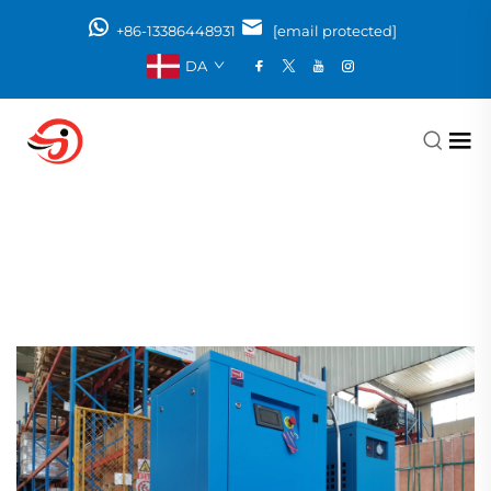
+86-13386448931
[email protected]
DA