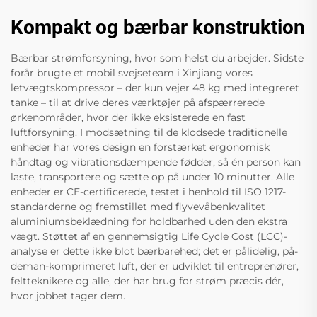
Kompakt og bærbar konstruktion
Bærbar strømforsyning, hvor som helst du arbejder. Sidste
forår brugte et mobil svejseteam i Xinjiang vores
letvægtskompressor – der kun vejer 48 kg med integreret
tanke – til at drive deres værktøjer på afspærrerede
ørkenområder, hvor der ikke eksisterede en fast
luftforsyning. I modsætning til de klodsede traditionelle
enheder har vores design en forstærket ergonomisk
håndtag og vibrationsdæmpende fødder, så én person kan
laste, transportere og sætte op på under 10 minutter. Alle
enheder er CE-certificerede, testet i henhold til ISO 1217-
standarderne og fremstillet med flyvevåbenkvalitet
aluminiumsbeklædning for holdbarhed uden den ekstra
vægt. Støttet af en gennemsigtig Life Cycle Cost (LCC)-
analyse er dette ikke blot bærbarehed; det er pålidelig, på-
deman-komprimeret luft, der er udviklet til entreprenører,
feltteknikere og alle, der har brug for strøm præcis dér,
hvor jobbet tager dem.