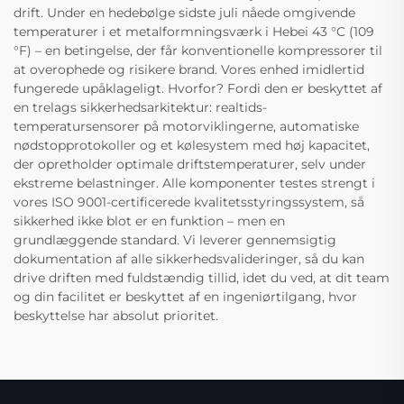
drift. Under en hedebølge sidste juli nåede omgivende
temperaturer i et metalformningsværk i Hebei 43 °C (109
°F) – en betingelse, der får konventionelle kompressorer til
at overophede og risikere brand. Vores enhed imidlertid
fungerede upåklageligt. Hvorfor? Fordi den er beskyttet af
en trelags sikkerhedsarkitektur: realtids-
temperatursensorer på motorviklingerne, automatiske
nødstopprotokoller og et kølesystem med høj kapacitet,
der opretholder optimale driftstemperaturer, selv under
ekstreme belastninger. Alle komponenter testes strengt i
vores ISO 9001-certificerede kvalitetsstyringssystem, så
sikkerhed ikke blot er en funktion – men en
grundlæggende standard. Vi leverer gennemsigtig
dokumentation af alle sikkerhedsvalideringer, så du kan
drive driften med fuldstændig tillid, idet du ved, at dit team
og din facilitet er beskyttet af en ingeniørtilgang, hvor
beskyttelse har absolut prioritet.