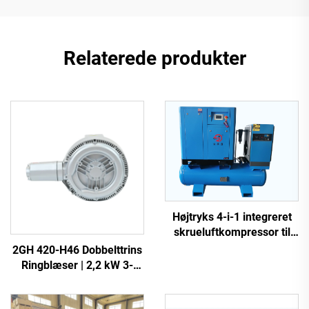
Relaterede produkter
Højtryks 4-i-1 integreret
skrueluftkompressor til
laserskæring
2GH 420-H46 Dobbelttrins
Ringblæser | 2,2 kW 3-
faset Højtryksluftpumpe