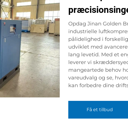
præcisionsing
Opdag Jinan Golden Bri
industrielle luftkompres
pålidelighed i forskell
udviklet med avanceret
lang levetid. Med et e
leverer vi skræddersyed
mangeartede behov hos
vareudvalg og se, hvor
kan forbedre dine drift
Få et tilbud