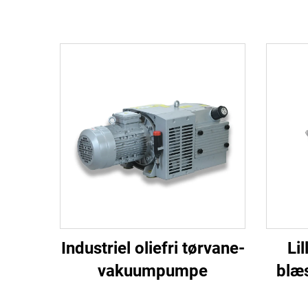
Industriel oliefri tørvane-
Li
vakuumpumpe
blæ
110