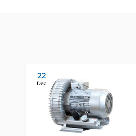
22
Dec