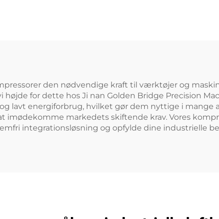
spa og dam
mpressorer den nødvendige kraft til værktøjer og maskiner
 vi højde for dette hos Ji nan Golden Bridge Precision Ma
au og lavt energiforbrug, hvilket gør dem nyttige i mang
for at imødekomme markedets skiftende krav. Vores komp
lemfri integrationsløsning og opfylde dine industrielle b