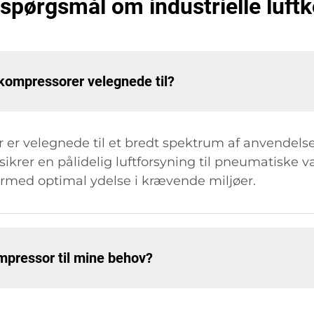
e spørgsmål om industrielle luf
ftkompressorer velegnede til?
r er velegnede til et bredt spektrum af anvendels
ikrer en pålidelig luftforsyning til pneumatiske v
ermed optimal ydelse i krævende miljøer.
ompressor til mine behov?