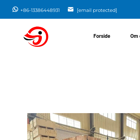
+86-13386448931
[email protected]
Forside
Om 