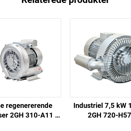
lle regenererende
Industriel 7,5 kW 
ser 2GH 310-A11 |
2GH 720-H5
 m³/t luftstrøm til
ringeblæser