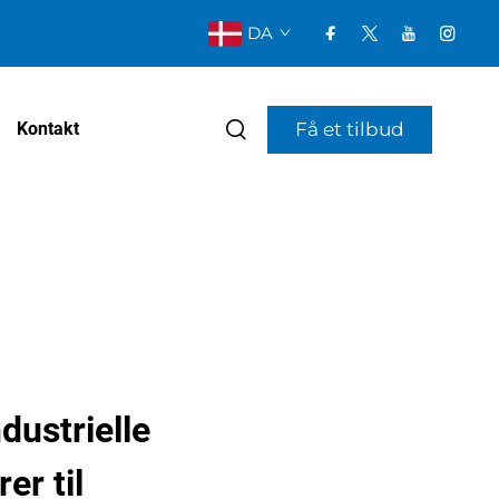
DA
Få et tilbud
Kontakt
ndustrielle
er til