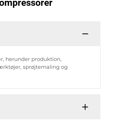
tkompressorer
er, herunder produktion,
ærktøjer, sprøjtemaling og