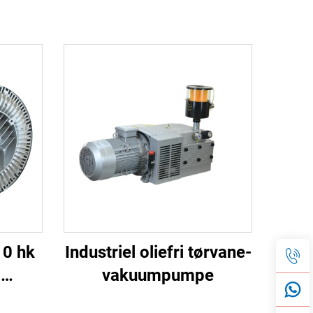
10 hk
Industriel oliefri tørvane-
7
vakuumpumpe